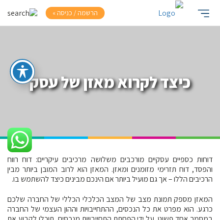
הרשמה / כניסה »
כיצד לקרוא מאזן של עסק
דוחות כספיים עסקיים מורכבים משלושה מרכיבים עיקריים: דוח רווח
והפסד, דוח תזרימי מזומנים ומאזן. המאזן הוא לרוב המובן ביותר מבין
הרכיבים הללו – אך גם מועיל ביותר אם הינכם מבינים כיצד להשתמש בו.
המאזן מספק תמונת מצב של המצב הכלכלי הכללי של החברה שלכם
כרגע. הוא מפרט את כל הנכסים, ההתחייבויות וההון העצמי של החברה
במסמך אחד פשוט. על ידי הפחתת התחייבויות מנכסים, תוכלו לקבוע את