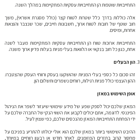
התחייבויות שוטפות
הן התחייבויות עסקיות המתקיימות במהלך השנה.
אלה כוללות בדרך כלל שטרות לטווח קצר (כולל מסגרת אשראי), משך
חוב שוטף של חובות לטווח ארוך, חשבונות חייבים, שכר שנצבר והוצאות
אחרות, ומיסים.
התחייבויות ארוכות טווח
הן התחייבויות עסקיות המתקיימות מעבר לשנה
אחת, כגון כל חוב בנקאי או הלוואות בעלי מניות בעלות פדיון ארוך משנה.
הון הבעלים
זהו סכום כל כספי בעלי המניות שהושקעו בעסק ורווחי העסק שהצטברו.
ההון העצמי כולל מניות רגילות, רווחים נשמרים ותשלום הון.
אופן השימוש במאזן
המאזן שלכם יכול לספק שפע של מידע שימושי שיעזור לשפר את הניהול
הפיננסי. לדוגמה, אתם יכולים לקבוע את השווי הנקי של החברה שלכם על
ידי הפחתת התחייבויות המאזן מהנכסים שלכם, כפי שצוין לעיל.
ההיבט השימושי ביותר במאזן שלכם הוא אולי יכולתו להתריע בפניכם על
מחסור קרוב בתזרים המזומנים. לאחר חודש או רבעון רווחיים במיוחד,