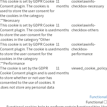
This cookie is set by GDPR Cookie
11
cookielawinfo-
Consent plugin. The cookies is
months
checkbox-necessary
used to store the user consent for
the cookies in the category
"Necessary".
This cookie is set by GDPR Cookie
11
cookielawinfo-
Consent plugin. The cookie is used
months
checkbox-others
to store the user consent for the
cookies in the category "Other.
This cookie is set by GDPR Cookie
11
cookielawinfo-
Consent plugin. The cookie is used
months
checkbox-
to store the user consent for the
performance
cookies in the category
"Performance".
The cookie is set by the GDPR
11
viewed_cookie_policy
Cookie Consent plugin and is used
months
to store whether or not user has
consented to the use of cookies. It
does not store any personal data.
Functional
Functional
Functional cookies help to perform certain functionalities like