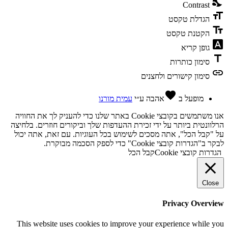
nights_stay
Contrast
format_size
הגדלת טקסט
text_fields
הקטנת טקסט
font_download
גופן קריא
title
סימון כותרות
link
סימון קישורים ולחצנים
favorite
מופעל ב
אהבה
ע״י
עמית מורנו
אנו משתמשים בקובצי Cookie באתר שלנו כדי להעניק לך את החוויה
הרלוונטית ביותר על ידי זכירת ההעדפות שלך וביקורים חוזרים. בלחיצה
על "קבל הכל", אתה מסכים לשימוש בכל העוגיות. עם זאת, אתה יכול
לבקר ב"הגדרות קובצי Cookie" כדי לספק הסכמה מבוקרת.
הגדרות קובצי Cookie
קבל הכל
Close
Privacy Overview
This website uses cookies to improve your experience while you