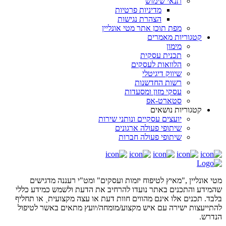
תנאי שימוש
מדיניות פרטיות
הצהרת נגישות
מפת תוכן אתר מטי אונליין
קטגוריות מאמרים
מימון
תכנית עסקית
הלוואות לעסקים
שיווק דיגיטלי
רשות החדשנות
עסקי מזון ומסעדות
סטארט-אפ
קטגוריות נושאים
יועצים עסקיים ונותני שירות
שיתופי פעולה ארגונים
שיתופי פעולה חברות
מטי אונליין ,"מאיץ לטיפוח יזמות ועסקים" ומט"י רעננה מדגישים
שהמידע והתכנים באתר נועדו להרחיב את הדעת ולשמש כמידע כללי
בלבד. תכנים אלו אינם מהווים חוות דעת או עצה מקצועיתˎ או תחליף
להתייעצות ישירה עם איש מקצוע/מומחה/יועץ מתאים באשר לטיפול
הנדרש.