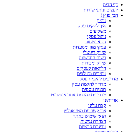
דף הבית
יועצים ונותני שירות
הכי נפוץ !
מימון
איך להקים עסק
משקיעים
ניהול עסקי
סטארט-אפ
עסקי מזון ומסעדות
שיווק דיגיטלי
רשות החדשנות
שיווק ומכירות
הלוואות לעסקים
מחירים מומלצים
מדריכים להקמת עסק
מדריך להקמת עסק
תכנית עסקית
מדריכים להקמת אתר אינטרנט
אודותינו
קצת עלינו
צור קשר עם מטי אונליין
תנאי שימוש באתר
הצהרת נגישות
מדיניות פרטיות
מחירון מומלץ