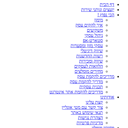
דף הבית
יועצים ונותני שירות
הכי נפוץ !
מימון
איך להקים עסק
משקיעים
ניהול עסקי
סטארט-אפ
עסקי מזון ומסעדות
שיווק דיגיטלי
רשות החדשנות
שיווק ומכירות
הלוואות לעסקים
מחירים מומלצים
מדריכים להקמת עסק
מדריך להקמת עסק
תכנית עסקית
מדריכים להקמת אתר אינטרנט
אודותינו
קצת עלינו
צור קשר עם מטי אונליין
תנאי שימוש באתר
הצהרת נגישות
מדיניות פרטיות
מחירון מומלץ