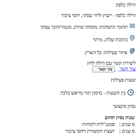
הילה כלפון
הילה כלפון - ייעוץ וליווי עסקי, יחסי ציבור
תחומי התמחות:
מומחה שיווק, מנטור/חונך עסקי
כתובת
שלדג, מיתר
איזור פעילות:
כל הארץ
ליצירת קשר עם
הילה
לחץ
צור קשר
צור קשר
שעות פעילות
בין השעות - בזימון תור מראש בלבד.
נסיון מקצועי
שנות נסיון
תחום
6 שנים |
סמנכ"לית לקוחות
6 שנים |
יועצת תקשורת ויחסי ציבור