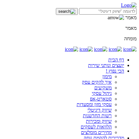
מאמר
מאמר
מומחה
דף הבית
יועצים ונותני שירות
הכי נפוץ !
מימון
איך להקים עסק
משקיעים
ניהול עסקי
סטארט-אפ
עסקי מזון ומסעדות
שיווק דיגיטלי
רשות החדשנות
שיווק ומכירות
הלוואות לעסקים
מחירים מומלצים
מדריכים להקמת עסק