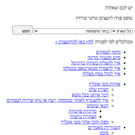
יש לכם שאלה?
טופס פניה ליועצים ונותני שירות
חפש
מבולבלים למי לפנות?
לחץ כאן להתיעצות »
מימון לעסקים
סיוע ומענקי מדינה
איך להצליח בשיווק בדיגיטל
איך להצמיח סטארטאפ טכנולוגי
איך לנהל עסק מצליח
אודות מטי אונליין
הצוות שלנו
דבר איתנו בכל נושא
איך להצטרף לאתר כמומחה, יועץ או נותן שירות לעסקים
תנאי שימוש
מדיניות פרטיות
הצהרת נגישות
מפת תוכן אתר מטי אונליין
קטגוריות מאמרים
מימון