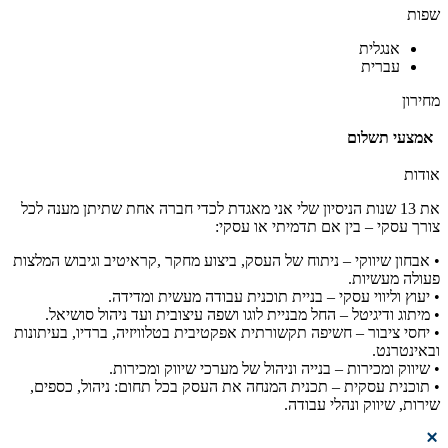
שפות
אנגלית
עברית
מחירון
אמצעי תשלום
אודות
את 13 שנות הניסיון שלי אני מאגדת לכדי חברה אחת שתיתן מענה לכל
צורך עסקי – בין אם תדמיתי או עסקי:
• אבחון שיווקי – ניתוח של העסק, ביצוע מחקר ,קראיטיב וגיבוש המלצות
פעולה מעשיות.
• יעוץ וליווי עסקי – בניית תוכנית עבודה מעשית ומדידה.
• מיתוג ודיגיטל – החל מבניית לוגו ושפה עיצובית ועד ניהול סושיאל.
• יחסי ציבור – חשיפה תקשורתית אפקטיבית בטלוויזיה, ברדיו, בעיתונות
ובאינטרנט.
• שיווק ומכירות – בנייה וניהול של מערכי שיווק ומכירות.
• תוכנית עסקית – תכנית המנחה את העסק בכל תחום: ניהול, כספים,
שירות, שיווק ונהלי עבודה.