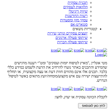
תכנית עסקית
הלוואות לעסקים
שיווק דיגיטלי
רשות החדשנות
עסקי מזון ומסעדות
סטארט-אפ
קטגוריות נושאים
יועצים עסקיים ונותני שירות
שיתופי פעולה ארגונים
שיתופי פעולה חברות
מטי אונליין ,"מאיץ לטיפוח יזמות ועסקים" ומט"י רעננה מדגישים
שהמידע והתכנים באתר נועדו להרחיב את הדעת ולשמש כמידע כללי
בלבד. תכנים אלו אינם מהווים חוות דעת או עצה מקצועיתˎ או תחליף
להתייעצות ישירה עם איש מקצוע/מומחה/יועץ מתאים באשר לטיפול
הנדרש.
לקבלת הכוונה עסקית או יעוץ,
לחצו:
לחץ כאן לווטסאפ