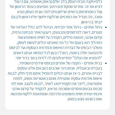
כלפיו ויקנה מבית העסק בלב שלם ובאופן אוטומטי, וגם כי גוגל
דורש את זה. אתרים שמקודמים היטב מופיעים בעמוד הראשון של
גוגל כשמחפשים ביטויים שרלוונטיים למה שבית העסק מציע
ומוכר, וזה מגדיל את הסיכויים שהלקוח ייחשף אליו ראשון ולכן גם
ייבחר בו ראשון.
ניהול אתרים – ניהול אתרי מכירות. הניהול לרוב כולל העלאה של
מוצרים, דאגה לפרסומים ומבצעים, ריענון האתר מבחינה גרפית,
קידום אורגני, תפוצת מיילים, הקפדה על חוויית משתמש ועוד.
התהליך הוא בעצם של כל מה שאנחנו יכולים לעשות לעסק,
משלבי הבסיס של הגדרת האישיות והתדמית העסקית ועד לביסוס
ולהטמעה שלה בשטח, כשכל רבעון לכל הפחות אנחנו דואגים
"להמציא את הגלגל" מחדש ולגרום לה לזרוח באור בהיר יותר.
בניית אתרים – הקמה של אתרים מבוססי וורדפרס ושופיפיי,
בעברית ובאנגלית. אנחנו הכי אוהבים כשבאים אלינו עסקים
לבניית אתרים, כי אז אנחנו יכולים להתחיל איתם מדף חלק: לבנות
אישיות ותדמית עסקית שמציירת אותם כאוטוריטה ומותג, לפתח
אסטרטגיה, לייצר את הקופירייטינג לאתר, לבנות ולעצב אותו לפי
סכמת צבעים ומסרים שסוכמה מראש, להקפיד על קידום אורגני
איכותי ויצירת חוויית משתמש מדהימה שמותאמת ללקוח ומרגשת
אותו כשהוא פוגש במותג.