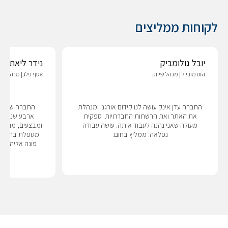
לקוחות ממליצים
יובל גולומביק
נידר ליאת פל
הוט מובייל | מנהל שיווק
אסף פלג | מנהלת שי
החברה עדן אינק עושה לנו קידום אורגני ומנהלת
החברה של עד
את האתר ואת הרשתות החברתיות. ספקית
ארבע שנים: מ
מעולה שאני נהנה לעבוד איתה. עושה עבודה
ומבצעים, מרעננ
נפלאה. ממליץ בחום.
מטפלת בתקלות 