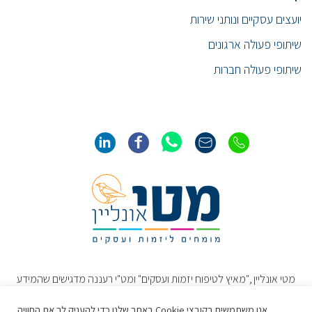
יועצים עסקיים ונותני שירות
שיתופי פעולה ארגונים
שיתופי פעולה חברות
מטי אונליין ,"מאיץ לטיפוח יזמות ועסקים" ומט"י רעננה מדגישים שהמידע
והתכנים באתר נועדו להרחיב את הדעת ולשמש כמידע כללי בלבד. תכנים
אלו אינם מהווים חוות דעת או עצה מקצועיתˎ או תחליף להתייעצות ישירה
אנו משתמשים בקובצי Cookie באתר שלנו כדי להעניק לך את החוויה