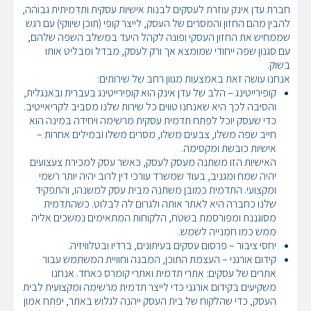
חברת עדן אינק עוזרת לעסקים לבנות אישיות עסקית ותדמיתית גבוהה,
להבין מהם החזון והמסרים של העסק, לייצר קופי (תוכן שיווקי) עם רגש
שממחיש את החזון העסקי ופונה לקהל היעד במשלב השפה שלהם,
עם סגנון שפה ייחודי שמומצא אך ורק לעסק, מבדל ומבליט אותו
בשוק.
אנחנו עושה זאת באמצעות מגוון רחב של שירותים:
קופירייטינג – הלב של עדן אינק הוא קופירייטינג בעברית ובאנגלית,
והסיבה לכך היא שאנחנו טווים כל שירות שלנו מסביב לקריאייטיב.
כדי שעסק יוכל לפתח תדמית עסקית מרשימה ויחידה במינה הוא
חייב שפה משלו, צבעים משלו, מסרים משלו ובמילים אחרות –
אישיות כובשת ומקסימה.
האישיות הזו משתנה מעסק לעסק, כאשר עסק למכירת צעצועים
יהיה שמח ומגניב, בעוד שמשרד עורכי דין לרוב יהיה יותר רשמי
ומקצועי. התדמית כמובן משתנה מבית עסק למשנהו, והתפקיד
שלנו כחברה היא לאתר אותה ולגרום לה לבלוט. כשהתדמית
מסוגננת ומפורסמת בשטח, הלקוחות המתאימים נמשכים אליה
ממש כמו חמנייה לשמש.
יחסי ציבור – פרסום עסקים בעיתונים, ברדיו ובטלוויזיה.
קידום אורגני – העצמת התוכן, המבנה וחוויית המשתמש עבור
אתרים של עסקים: אתרי תדמית ואתרי קומרס כאחד. אנחנו
משקיעים בקידום אורגני כדי לייצר תדמית מרשימה ומקצועית לבית
העסק, כדי שהלקוח של בית העסק ייהנה לגלוש באתר, יפתח אמון