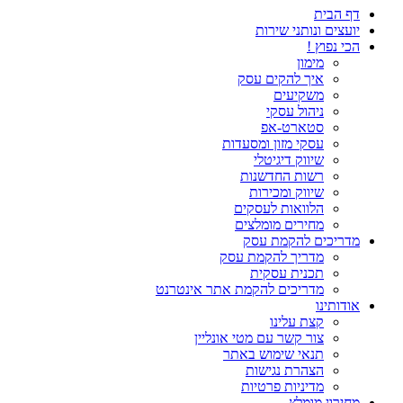
דף הבית
יועצים ונותני שירות
הכי נפוץ !
מימון
איך להקים עסק
משקיעים
ניהול עסקי
סטארט-אפ
עסקי מזון ומסעדות
שיווק דיגיטלי
רשות החדשנות
שיווק ומכירות
הלוואות לעסקים
מחירים מומלצים
מדריכים להקמת עסק
מדריך להקמת עסק
תכנית עסקית
מדריכים להקמת אתר אינטרנט
אודותינו
קצת עלינו
צור קשר עם מטי אונליין
תנאי שימוש באתר
הצהרת נגישות
מדיניות פרטיות
מחירון מומלץ