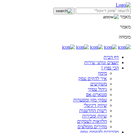
מאמר
מאמר
מומחה
דף הבית
יועצים ונותני שירות
הכי נפוץ !
מימון
איך להקים עסק
משקיעים
ניהול עסקי
סטארט-אפ
עסקי מזון ומסעדות
שיווק דיגיטלי
רשות החדשנות
שיווק ומכירות
הלוואות לעסקים
מחירים מומלצים
מדריכים להקמת עסק