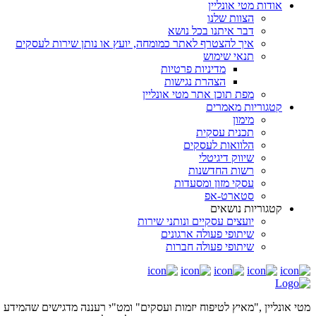
אודות מטי אונליין
הצוות שלנו
דבר איתנו בכל נושא
איך להצטרף לאתר כמומחה, יועץ או נותן שירות לעסקים
תנאי שימוש
מדיניות פרטיות
הצהרת נגישות
מפת תוכן אתר מטי אונליין
קטגוריות מאמרים
מימון
תכנית עסקית
הלוואות לעסקים
שיווק דיגיטלי
רשות החדשנות
עסקי מזון ומסעדות
סטארט-אפ
קטגוריות נושאים
יועצים עסקיים ונותני שירות
שיתופי פעולה ארגונים
שיתופי פעולה חברות
מטי אונליין ,"מאיץ לטיפוח יזמות ועסקים" ומט"י רעננה מדגישים שהמידע