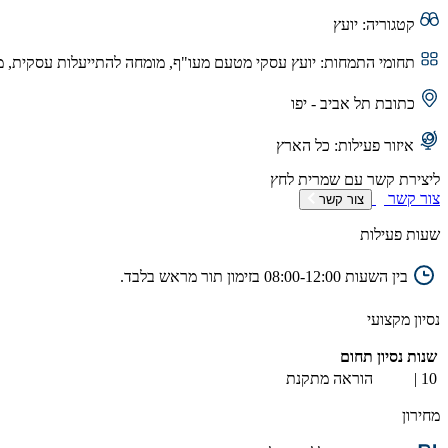
קטגוריה:
יועץ
תחומי התמחות:
יועץ עסקי מטעם מעו"ף, מומחה להתייעלות עסקית, מומח
כתובת
תל אביב - יפו
איזור פעילות:
כל הארץ
ליצירת קשר עם
שמרית
לחץ
צור קשר
צור קשר
שעות פעילות
בין השעות 08:00-12:00 בזימון תור מראש בלבד.
נסיון מקצועי
שנות נסיון
תחום
10 |
הוראה מתקנת
מחירון