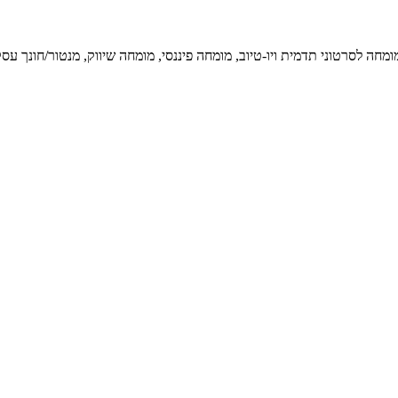
ה לסרטוני תדמית ויו-טיוב, מומחה פיננסי, מומחה שיווק, מנטור/חונך עסק