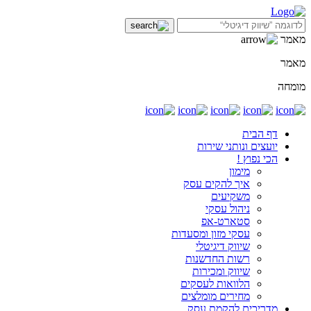
מאמר
מאמר
מומחה
דף הבית
יועצים ונותני שירות
הכי נפוץ !
מימון
איך להקים עסק
משקיעים
ניהול עסקי
סטארט-אפ
עסקי מזון ומסעדות
שיווק דיגיטלי
רשות החדשנות
שיווק ומכירות
הלוואות לעסקים
מחירים מומלצים
מדריכים להקמת עסק