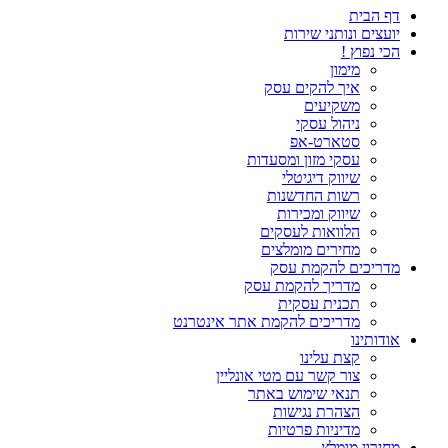
דף הבית
יועצים ונותני שירות
הכי נפוץ !
מימון
איך להקים עסק
משקיעים
ניהול עסקי
סטארט-אפ
עסקי מזון ומסעדות
שיווק דיגיטלי
רשות החדשנות
שיווק ומכירות
הלוואות לעסקים
מחירים מומלצים
מדריכים להקמת עסק
מדריך להקמת עסק
תכנית עסקית
מדריכים להקמת אתר אינטרנט
אודותינו
קצת עלינו
צור קשר עם מטי אונליין
תנאי שימוש באתר
הצהרת נגישות
מדיניות פרטיות
מחירון מומלץ