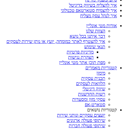
איך להצליח בשיווק בדיגיטל
איך להצמיח סטארטאפ טכנולוגי
איך לנהל עסק מצליח
אודות מטי אונליין
הצוות שלנו
דבר איתנו בכל נושא
איך להצטרף לאתר כמומחה, יועץ או נותן שירות לעסקים
תנאי שימוש
מדיניות פרטיות
הצהרת נגישות
מפת תוכן אתר מטי אונליין
קטגוריות מאמרים
מימון
תכנית עסקית
הלוואות לעסקים
שיווק דיגיטלי
רשות החדשנות
עסקי מזון ומסעדות
סטארט-אפ
קטגוריות נושאים
יועצים עסקיים ונותני שירות
שיתופי פעולה ארגונים
שיתופי פעולה חברות