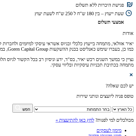
פגישת היכרות ללא תשלום
שעת ייעוץ – בין 180 ש"ח ל 250 ש"ח לשעת יעוץ
אמצעי תשלום
אודות
יאיר אזולאי, מתמחה בייעוץ כלכלי ובגיוס אשראי עיסקי למיזמים ולחברות ק
כמו כן, בעברו שימש כאנליסט בבנק ההשקעות Goren Capital Group, במסגרת תפקידו שם היה שותף לצוות מייעץ לחברות גדולות במשק הישראלי ביניהם (חברת נמלי ישראל, חברת שפיר הנדסה אזרחית וימית ועוד).
נציין כי במשך השנים רכש יאיר, בס"ד, ידע וניסיון רב בכל הקשור לגיוס
מתמחה בכתיבת תכניות עיסקיות ובליווי עסקי.
יש לכם שאלה?
טופס פניה ליועצים ונותני שירות
חפש
מבולבלים למי לפנות?
לחץ כאן להתיעצות »
מימון לעסקים
סיוע ומענקי מדינה