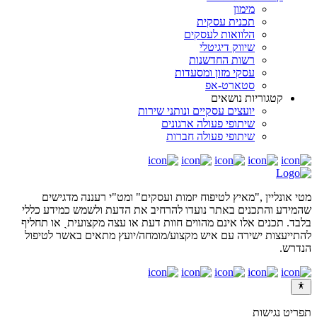
מימון
תכנית עסקית
הלוואות לעסקים
שיווק דיגיטלי
רשות החדשנות
עסקי מזון ומסעדות
סטארט-אפ
קטגוריות נושאים
יועצים עסקיים ונותני שירות
שיתופי פעולה ארגונים
שיתופי פעולה חברות
מטי אונליין ,"מאיץ לטיפוח יזמות ועסקים" ומט"י רעננה מדגישים
שהמידע והתכנים באתר נועדו להרחיב את הדעת ולשמש כמידע כללי
בלבד. תכנים אלו אינם מהווים חוות דעת או עצה מקצועיתˎ או תחליף
להתייעצות ישירה עם איש מקצוע/מומחה/יועץ מתאים באשר לטיפול
הנדרש.
תפריט נגישות