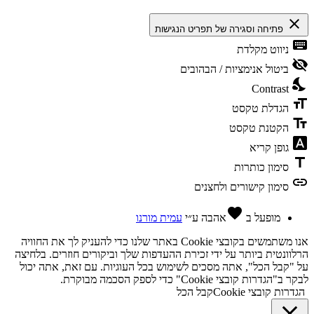
close
פתיחה וסגירה של תפריט הנגישות
keyboard
ניווט מקלדת
visibility_off
ביטול אנימציות / הבהובים
nights_stay
Contrast
format_size
הגדלת טקסט
text_fields
הקטנת טקסט
font_download
גופן קריא
title
סימון כותרות
link
סימון קישורים ולחצנים
favorite
מופעל ב
אהבה
ע״י
עמית מורנו
אנו משתמשים בקובצי Cookie באתר שלנו כדי להעניק לך את החוויה
הרלוונטית ביותר על ידי זכירת ההעדפות שלך וביקורים חוזרים. בלחיצה
על "קבל הכל", אתה מסכים לשימוש בכל העוגיות. עם זאת, אתה יכול
לבקר ב"הגדרות קובצי Cookie" כדי לספק הסכמה מבוקרת.
הגדרות קובצי Cookie
קבל הכל