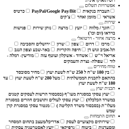
רוסית/אוקראינית
אפשרויות תשלום
העברה בנקאית
PayPal/Google Pay/Bit
כרטיס
אשראי
מזומן ואחר
צ'קים
שירות
חונך / מלווה
יועץ
מרצה
נותן שירות
פגישות
בוידאו (זום וכו')
מרצה איזור - וירטואלי
מרכז
דרום
צפון
שרון
ירושלים והסביבה
תל-אביב וגוש דן
חיפה והקריות
באר-שבע וצפון הנגב
אריאל וי"ש
אשדוד - אשקלון ועוטף עזה
מודיעין- רמלה -
לוד
עפולה- נצרת והעמקים
טווח מחירים
בין 180 ש"ח ל 250 ש"ח לשעת יעוץ
מחיר מסובסד
בהתאם לתכנית הממשלתית
מעל 280 ש"ח לשעת יעוץ
עד
180 ש"ח לשעת יעוץ
תכנית יעוץ
יעוץ עסקי במסגרת מעו"ף (בסבסוד הרשות לעסקים קטנים
במשרד הכלכלה)
יעוץ עסקי לעולים ותושבים חוזרים במסגרת
מעלו"ת (בסבסוד משרד הקליטה )
מנטור עסקי במסגרת קרן
שמש
תחום התמחות
שירותים מקצועיים לעסק
אדריכל/מעצב בתחום המסחר
ומסעדנות
ביטוח
גרפיקאי
יועץ לאסטרטגיה עסקית