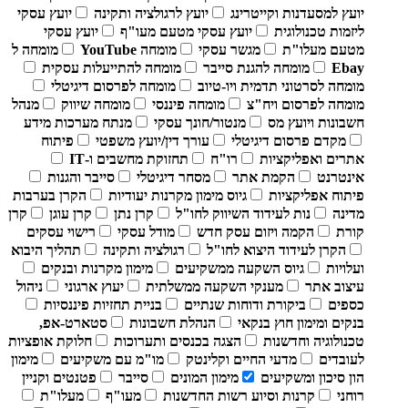
יועץ למסעדנות וקייטרינג
יועץ לרגולציה ותקינה
יועץ עסקי
ליזמות טכנולוגית
יועץ עסקי מטעם מעו"ף
יועץ עסקי
מטעם מעלו"ת
מגשר עסקי
מומחה YouTube
מומחה ל
Ebay
מומחה להגנת סייבר
מומחה להתייעלות עסקית
מומחה לסרטוני תדמית ויו-טיוב
מומחה לפרסום דיגיטלי
מומחה לפרסום ויח"צ
מומחה פיננסי
מומחה שיווק
מנהל
חשבונות ויועץ מס
מנטור/חונך עסקי
מנתח מערכות מידע
מקדם פרסום דיגיטלי
עורך דין/יועץ משפטי
פיתוח
אתרים ואפליקציות
רו"ח
תחזוקת מחשבים ו-IT
אינטרנט
הקמת אתר
מסחר דיגיטלי
סייבר והגנות
פיתוח אפליקציות
גיוס מימון מקרנות יעודיות
הקרן בערבות
מדינה
נות לעידוד השיווק לחו"ל
קרן נתן
קרן עוגן
קרן
קורת
הקמה ויזום עסק חדש
מודל עסקי
רישוי עסקים
הקרן לעידוד היצוא לחו"ל
רגולציה ותקינה
תהליך היבוא
ועלויות
גיוס השקעה ממשקיעים
מימון מקרנות ובנקים
עיצוב אתר
מענקי השקעה ממשלתית
יעוץ ארגוני
ניהול
כספים
ביקורת ודוחות שנתיים
בניית תחזיות פיננסיות
בנקים ומימון חוץ בנקאי
הנהלת חשבונות
סטארט-אפ,
טכנולוגיה וחדשנות
הצגה בכנסים ותערוכות
חלוקת אופציות
לעובדים
מדעי החיים וקלינטק
מו"מ עם משקיעים
מימון
הון סיכון ומשקיעים
מימון המונים
סייבר
פטנטים וקניין
רוחני
קרנות וסיוע רשות החדשנות
מעו"ף
מעלו"ת