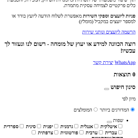
כלים פרקטיים לצמיחה עסקית מתמדת.
פניות ליועצים וספקי השירות
מאפשרת לשלוח הודעה ליועץ בודד או
למספר יועצים במקביל (מומלץ)
הרשמה ליועצים ונותני שירות
רוצה הכוונה למידע או יעוץ של מומחה - רשום לנו ונעזור לך
עכשיו!
WhatsApp
יצירת קשר
0
תוצאות
סינון חיפוש
מיון לפי
המדורגים ביותר
המומלצים
שפות
איטלקית
אנגלית
גרמנית
יפנית
סינית
ספרדית
עברית
ערבית
פורטוגזית
צרפתית