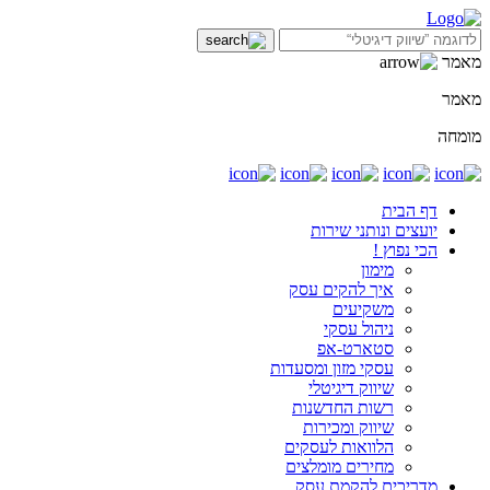
מאמר
מאמר
מומחה
דף הבית
יועצים ונותני שירות
הכי נפוץ !
מימון
איך להקים עסק
משקיעים
ניהול עסקי
סטארט-אפ
עסקי מזון ומסעדות
שיווק דיגיטלי
רשות החדשנות
שיווק ומכירות
הלוואות לעסקים
מחירים מומלצים
מדריכים להקמת עסק