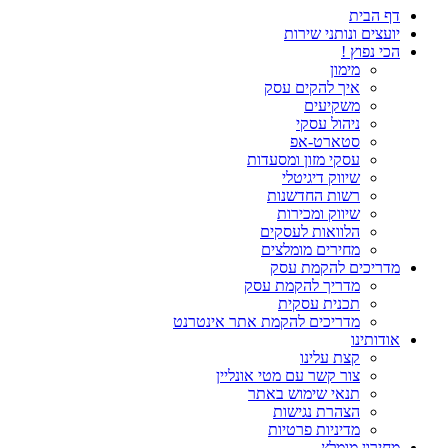
דף הבית
יועצים ונותני שירות
הכי נפוץ !
מימון
איך להקים עסק
משקיעים
ניהול עסקי
סטארט-אפ
עסקי מזון ומסעדות
שיווק דיגיטלי
רשות החדשנות
שיווק ומכירות
הלוואות לעסקים
מחירים מומלצים
מדריכים להקמת עסק
מדריך להקמת עסק
תכנית עסקית
מדריכים להקמת אתר אינטרנט
אודותינו
קצת עלינו
צור קשר עם מטי אונליין
תנאי שימוש באתר
הצהרת נגישות
מדיניות פרטיות
מחירון מומלץ