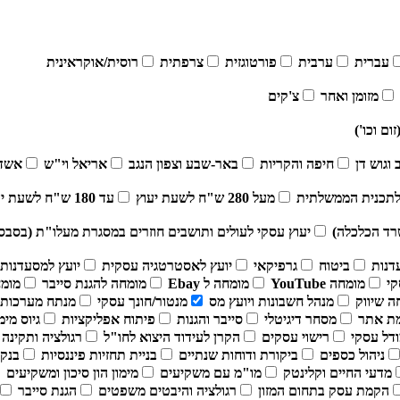
עברית
ערבית
פורטוגזית
צרפתית
רוסית/אוקראינית
מזומן ואחר
צ'קים
ום וכו')
וגוש דן
חיפה והקריות
באר-שבע וצפון הנגב
אריאל וי"ש
אשדו
לתכנית הממשלתית
מעל 280 ש"ח לשעת יעוץ
עד 180 ש"ח לשעת יעוץ
רד הכלכלה)
יעוץ עסקי לעולים ותושבים חוזרים במסגרת מעלו"ת (בסבס
דנות
ביטוח
גרפיקאי
יועץ לאסטרטגיה עסקית
יועץ למסעדנות ו
י
מומחה YouTube
מומחה ל Ebay
מומחה להגנת סייבר
מומח
ה שיווק
מנהל חשבונות ויועץ מס
מנטור/חונך עסקי
מנתח מערכות 
ת אתר
מסחר דיגיטלי
סייבר והגנות
פיתוח אפליקציות
גיוס מימ
דל עסקי
רישוי עסקים
הקרן לעידוד היצוא לחו"ל
רגולציה ותקינה
ניהול כספים
ביקורת ודוחות שנתיים
בניית תחזיות פיננסיות
בנקי
מדעי החיים וקלינטק
מו"מ עם משקיעים
מימון הון סיכון ומשקיעים
הקמת עסק בתחום המזון
רגולציה והיבטים משפטים
הגנת סייבר