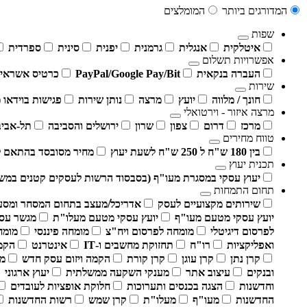
המדורגים ביותר
המומלצים
שפות
איטלקית
אנגלית
גרמנית
יפנית
סינית
ספרדית
אפשרויות תשלום
העברה בנקאית
PayPal/Google Pay/Bit
כרטיס אשראי
שירות
חונך / מלווה
יועץ
מרצה
נותן שירות
פגישות בוידאו (ז
מרצה איזור - וירטואלי
מרכז
דרום
צפון
שרון
ירושלים והסביבה
תל-אביב 
טווח מחירים
בין 180 ש"ח ל 250 ש"ח לשעת יעוץ
מחיר מסובסד בהתאם 
תכנית יעוץ
יעוץ עסקי במסגרת מעו"ף (בסבסוד הרשות לעסקים קטנים במש
תחום התמחות
שירותים מקצועיים לעסק
אדריכל/מעצב בתחום המסחר ומסע
יועץ עסקי מטעם מעו"ף
יועץ עסקי מטעם מעלו"ת
מגשר עסק
לפרסום דיגיטלי
מומחה לפרסום ויח"צ
מומחה פיננסי
מומח
ואפליקציות
רו"ח
תחזוקת מחשבים ו-IT
אינטרנט
הקמ
קרן נתן
קרן עוגן
קרן קורת
הקמה ויזום עסק חדש
מו
ובנקים
עיצוב אתר
מענקי השקעה ממשלתית
יעוץ ארגוני
וחדשנות
הצגה בכנסים ותערוכות
חלוקת אופציות לעובדים
החדשנות
מעו"ף
מעלו"ת
קרן שמש
רשות החדשנות