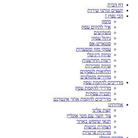
דף הבית
יועצים ונותני שירות
הכי נפוץ !
מימון
איך להקים עסק
משקיעים
ניהול עסקי
סטארט-אפ
עסקי מזון ומסעדות
שיווק דיגיטלי
רשות החדשנות
שיווק ומכירות
הלוואות לעסקים
מחירים מומלצים
מדריכים להקמת עסק
מדריך להקמת עסק
תכנית עסקית
מדריכים להקמת אתר אינטרנט
אודותינו
קצת עלינו
צור קשר עם מטי אונליין
תנאי שימוש באתר
הצהרת נגישות
מדיניות פרטיות
מחירון מומלץ