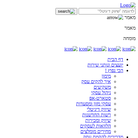
מאמר
מאמר
מומחה
דף הבית
יועצים ונותני שירות
הכי נפוץ !
מימון
איך להקים עסק
משקיעים
ניהול עסקי
סטארט-אפ
עסקי מזון ומסעדות
שיווק דיגיטלי
רשות החדשנות
שיווק ומכירות
הלוואות לעסקים
מחירים מומלצים
מדריכים להקמת עסק