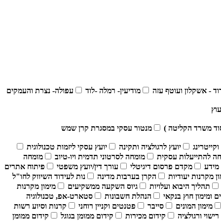
ד - אשקלון ועוטף עזה
מודיעין- רמלה -לוד
עפולה- נצרת והעמקים
וד משרד הקליטה )
מנטור עסקי במסגרת קרן שמש
קייטרינג
יועץ לרגולציה ותקינה
יועץ עסקי ליזמות טכנולוגית
ה להתייעלות עסקית
מומחה לסרטוני תדמית ויו-טיוב
מומחה
מידע
מקדם פרסום דיגיטלי
עורך דין/יועץ משפטי
פיתוח אתרים
ון מקרנות יעודיות
הקרן בערבות מדינה
נות לעידוד השיווק לחו"ל
תהליך היבוא ועלויות
גיוס השקעה ממשקיעים
מימון מקרנות
ם ומימון חוץ בנקאי
הנהלת חשבונות
סטארט-אפ, טכנולוגיה
מימון המונים
סייבר
פטנטים וקניין רוחני
קרנות וסיוע רשות
רישוי ורגולציה
קידום מכירות
קידום ממומן בגוגל
קידום ממומן