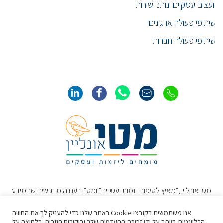
יועצים עסקיים ונותני שירות
שיתופי פעולה ארגונים
שיתופי פעולה חברות
מטי אונליין ,"מאיץ לטיפוח יזמות ועסקים" ומט"י רעננה מדגישים שהמידע
והתכנים באתר נועדו להרחיב את הדעת ולשמש כמידע כללי בלבד. תכנים
אלו אינם מהווים חוות דעת או עצה מקצועיתˎ או תחליף להתייעצות ישירה
אנו משתמשים בקובצי Cookie באתר שלנו כדי להעניק לך את החוויה
עם איש מקצוע/מומחה/יועץ מתאים באשר לטיפול הנדרש.
הרלוונטית ביותר על ידי זכירת ההעדפות שלך וביקורים חוזרים. בלחיצה על