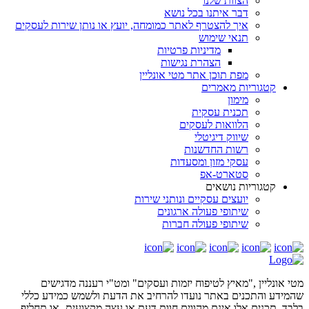
הצוות שלנו
דבר איתנו בכל נושא
איך להצטרף לאתר כמומחה, יועץ או נותן שירות לעסקים
תנאי שימוש
מדיניות פרטיות
הצהרת נגישות
מפת תוכן אתר מטי אונליין
קטגוריות מאמרים
מימון
תכנית עסקית
הלוואות לעסקים
שיווק דיגיטלי
רשות החדשנות
עסקי מזון ומסעדות
סטארט-אפ
קטגוריות נושאים
יועצים עסקיים ונותני שירות
שיתופי פעולה ארגונים
שיתופי פעולה חברות
מטי אונליין ,"מאיץ לטיפוח יזמות ועסקים" ומט"י רעננה מדגישים
שהמידע והתכנים באתר נועדו להרחיב את הדעת ולשמש כמידע כללי
בלבד. תכנים אלו אינם מהווים חוות דעת או עצה מקצועיתˎ או תחליף