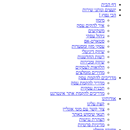
דף הבית
יועצים ונותני שירות
הכי נפוץ !
מימון
איך להקים עסק
משקיעים
ניהול עסקי
סטארט-אפ
עסקי מזון ומסעדות
שיווק דיגיטלי
רשות החדשנות
שיווק ומכירות
הלוואות לעסקים
מחירים מומלצים
מדריכים להקמת עסק
מדריך להקמת עסק
תכנית עסקית
מדריכים להקמת אתר אינטרנט
אודותינו
קצת עלינו
צור קשר עם מטי אונליין
תנאי שימוש באתר
הצהרת נגישות
מדיניות פרטיות
מחירון מומלץ