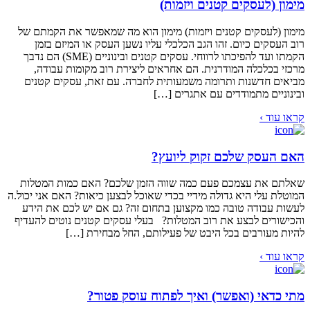
מימון (לעסקים קטנים ויזמות)
מימון (לעסקים קטנים ויזמות) מימון הוא מה שמאפשר את הקמתם של
רוב העסקים כיום. זהו הגב הכלכלי עליו נשען העסק או המיזם בזמן
הקמתו ועד להפיכתו לרווחי. עסקים קטנים ובינוניים (SME) הם נדבך
מרכזי בכלכלה המודרנית. הם אחראים ליצירת רוב מקומות עבודה,
מביאים חדשנות ותרומה משמעותית לחברה. עם זאת, עסקים קטנים
ובינוניים מתמודדים עם אתגרים […]
קראו עוד ›
האם העסק שלכם זקוק ליועץ?
שאלתם את עצמכם פעם כמה שווה הזמן שלכם? האם כמות המטלות
המוטלת עלי היא גדולה מידיי בכדי שאוכל לבצען כיאות? האם אני יכול.ה
לעשות עבודה טובה כמו מקצוען בתחום זה? גם אם יש לכם את הידע
והכישורים לבצע את רוב המטלות? בעלי עסקים קטנים נוטים להעדיף
להיות מעורבים בכל היבט של פעילותם, החל מבחירת […]
קראו עוד ›
מתי כדאי (ואפשר) ואיך לפתוח עוסק פטור?