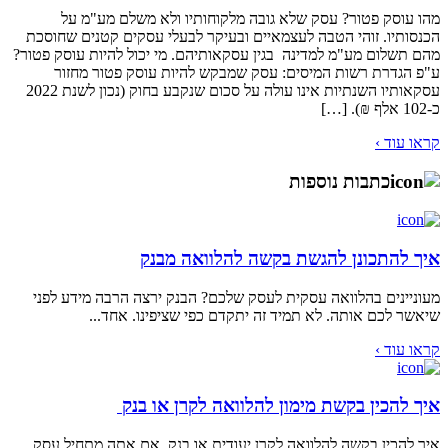
מהו עוסק פטור? עסק שלא גובה מלקוחותיו ולא משלם מע"מ על
הכנסותיו. זוהי הטבה לעצמאיים ובעיקר לבעלי עסקים קטנים שחוסכת
מהם תשלום מע"מ למדינה בגין עסקאותיהם. מי יכול להיות עוסק פטור?
ע"פ הגדרת רשות המיסים: עסק שמבקש להיות עוסק פטור מחזור
עסקאותיו השנתיות אינו עולה על סכום שנקבע בחוק (נכון לשנת 2022
כ-102 אלף ₪). […]
קראו עוד ›
כתבות נוספות
איך להתכונן להגשת בקשה להלוואה מבנק
מעוניינים בהלוואה עסקית לעסק שלכם? הבנק ירצה הרבה מידע לפני
שיאשר לכם אותה. לא תמיד זה יתקדם כפי שציפינו. אחד...
קראו עוד ›
איך להכין בקשת מימון להלוואה לקרן או בנק
איך להכין בקשה להלוואה לקרן יעודית או בנק אם אתה מתחיל עסק