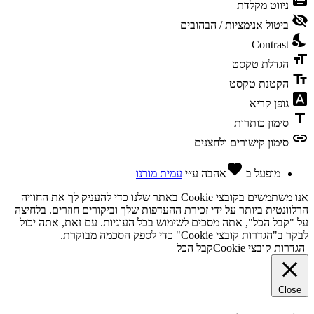
keyboard
ניווט מקלדת
visibility_off
ביטול אנימציות / הבהובים
nights_stay
Contrast
format_size
הגדלת טקסט
text_fields
הקטנת טקסט
font_download
גופן קריא
title
סימון כותרות
link
סימון קישורים ולחצנים
favorite
מופעל ב
אהבה
ע״י
עמית מורנו
אנו משתמשים בקובצי Cookie באתר שלנו כדי להעניק לך את החוויה
הרלוונטית ביותר על ידי זכירת ההעדפות שלך וביקורים חוזרים. בלחיצה
על "קבל הכל", אתה מסכים לשימוש בכל העוגיות. עם זאת, אתה יכול
לבקר ב"הגדרות קובצי Cookie" כדי לספק הסכמה מבוקרת.
הגדרות קובצי Cookie
קבל הכל
Close