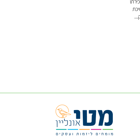
ירתו
יכת
..