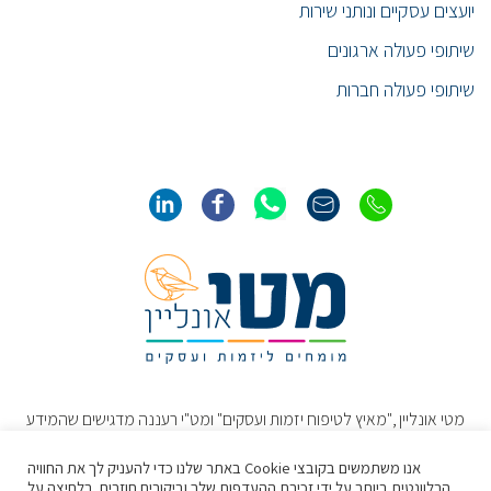
יועצים עסקיים ונותני שירות
שיתופי פעולה ארגונים
שיתופי פעולה חברות
מטי אונליין ,"מאיץ לטיפוח יזמות ועסקים" ומט"י רעננה מדגישים שהמידע
והתכנים באתר נועדו להרחיב את הדעת ולשמש כמידע כללי בלבד. תכנים
אלו אינם מהווים חוות דעת או עצה מקצועיתˎ או תחליף להתייעצות ישירה
אנו משתמשים בקובצי Cookie באתר שלנו כדי להעניק לך את החוויה
עם איש מקצוע/מומחה/יועץ מתאים באשר לטיפול הנדרש.
הרלוונטית ביותר על ידי זכירת ההעדפות שלך וביקורים חוזרים. בלחיצה על