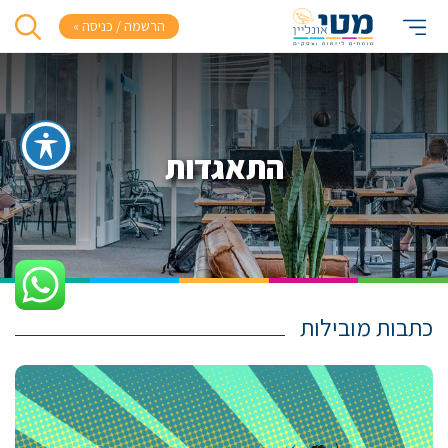
הרשמה / כניסה »
התאגדות
כתבות מובילות