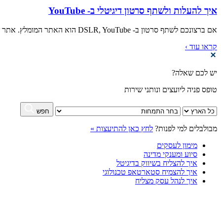
איך להעלות ולשתף סרטון דיגיטלי ב- YouTube
אם ברצונכם לשתף סרטון ב- DSLR, YouTube הוא האתר המומלץ. אתר שיתוף הווידאו מאפשר למשתמשים להעלות, לצפות ולשתף סרטונים. הוא...
קראו עוד ›
יש לכם שאלה?
טופס פניה ליועצים ונותני שירות
חפש
מבולבלים למי לפנות?
לחץ כאן להתיעצות »
מימון לעסקים
סיוע ומענקי מדינה
איך להצליח בשיווק בדיגיטל
איך להצמיח סטארטאפ טכנולוגי
איך לנהל עסק מצליח