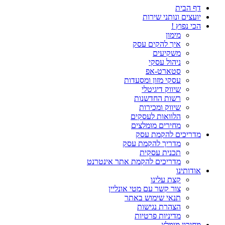
דף הבית
יועצים ונותני שירות
הכי נפוץ !
מימון
איך להקים עסק
משקיעים
ניהול עסקי
סטארט-אפ
עסקי מזון ומסעדות
שיווק דיגיטלי
רשות החדשנות
שיווק ומכירות
הלוואות לעסקים
מחירים מומלצים
מדריכים להקמת עסק
מדריך להקמת עסק
תכנית עסקית
מדריכים להקמת אתר אינטרנט
אודותינו
קצת עלינו
צור קשר עם מטי אונליין
תנאי שימוש באתר
הצהרת נגישות
מדיניות פרטיות
מחירון מומלץ