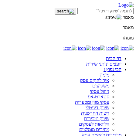
מאמר
מאמר
מומחה
דף הבית
יועצים ונותני שירות
הכי נפוץ !
מימון
איך להקים עסק
משקיעים
ניהול עסקי
סטארט-אפ
עסקי מזון ומסעדות
שיווק דיגיטלי
רשות החדשנות
שיווק ומכירות
הלוואות לעסקים
מחירים מומלצים
מדריכים להקמת עסק