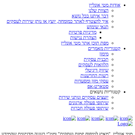
אודות מטי אונליין
הצוות שלנו
דבר איתנו בכל נושא
איך להצטרף לאתר כמומחה, יועץ או נותן שירות לעסקים
תנאי שימוש
מדיניות פרטיות
הצהרת נגישות
מפת תוכן אתר מטי אונליין
קטגוריות מאמרים
מימון
תכנית עסקית
הלוואות לעסקים
שיווק דיגיטלי
רשות החדשנות
עסקי מזון ומסעדות
סטארט-אפ
קטגוריות נושאים
יועצים עסקיים ונותני שירות
שיתופי פעולה ארגונים
שיתופי פעולה חברות
מטי אונליין ,"מאיץ לטיפוח יזמות ועסקים" ומט"י רעננה מדגישים שהמידע