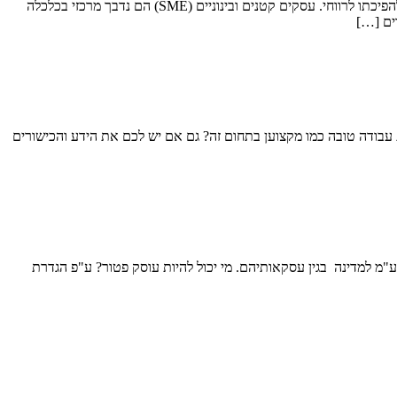
מימון (לעסקים קטנים ויזמות) מימון הוא מה שמאפשר את הקמתם של רוב העסקים כיום. זהו הגב הכלכלי עליו נשען העסק או המיזם בזמן הקמתו ועד להפיכתו לרווחי. עסקים קטנים ובינוניים (SME) הם נדבך מרכזי בכלכלה
ים […]
עבודה טובה כמו מקצוען בתחום זה? גם אם יש לכם את הידע והכישורים
מ למדינה בגין עסקאותיהם. מי יכול להיות עוסק פטור? ע"פ הגדרת