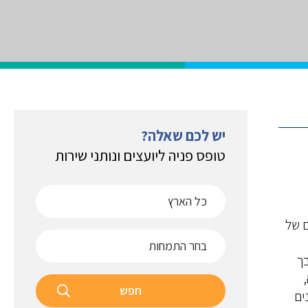
יש לכם שאלה?
טופס פניה ליועצים ונותני שירות
ם של
 (SME) הם נדבך
חפש
ים