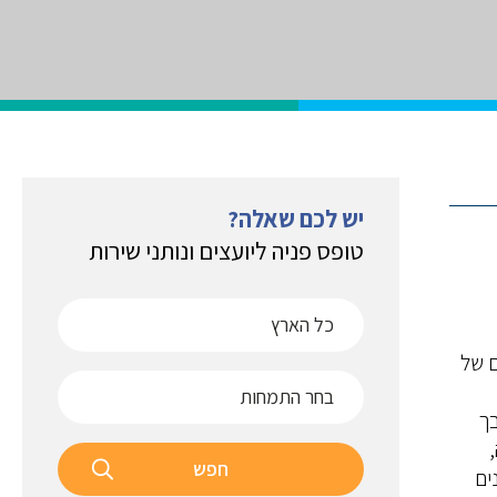
יש לכם שאלה?
טופס פניה ליועצים ונותני שירות
ם של
 (SME) הם נדבך
חפש
ים