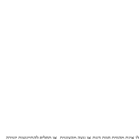
ו אינם מהווים חוות דעת או עצה מקצועיתˎ או תחליף להתייעצות ישירה