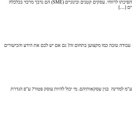
מימון (לעסקים קטנים ויזמות) מימון הוא מה שמאפשר את הקמתם של רוב העסקים כיום. זהו הגב הכלכלי עליו נשען העסק או המיזם בזמן הקמתו ועד להפיכתו לרווחי. עסקים קטנים ובינוניים (SME) הם נדבך מרכזי בכלכלה
ים […]
עבודה טובה כמו מקצוען בתחום זה? גם אם יש לכם את הידע והכישורים
מ למדינה בגין עסקאותיהם. מי יכול להיות עוסק פטור? ע"פ הגדרת