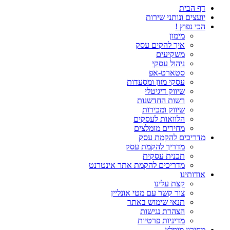
דף הבית
יועצים ונותני שירות
הכי נפוץ !
מימון
איך להקים עסק
משקיעים
ניהול עסקי
סטארט-אפ
עסקי מזון ומסעדות
שיווק דיגיטלי
רשות החדשנות
שיווק ומכירות
הלוואות לעסקים
מחירים מומלצים
מדריכים להקמת עסק
מדריך להקמת עסק
תכנית עסקית
מדריכים להקמת אתר אינטרנט
אודותינו
קצת עלינו
צור קשר עם מטי אונליין
תנאי שימוש באתר
הצהרת נגישות
מדיניות פרטיות
מחירון מומלץ