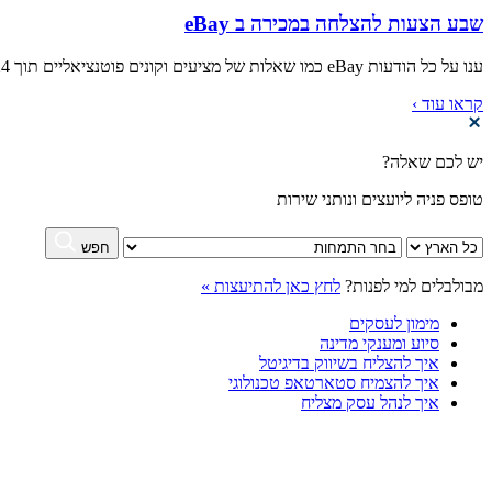
שבע הצעות להצלחה במכירה ב eBay
ענו על כל הודעות eBay כמו שאלות של מציעים וקונים פוטנציאליים תוך 24 שעות, וכאשר אתם מפעילים מכירות פומביות, בדקו...
קראו עוד ›
יש לכם שאלה?
טופס פניה ליועצים ונותני שירות
חפש
מבולבלים למי לפנות?
לחץ כאן להתיעצות »
מימון לעסקים
סיוע ומענקי מדינה
איך להצליח בשיווק בדיגיטל
איך להצמיח סטארטאפ טכנולוגי
איך לנהל עסק מצליח