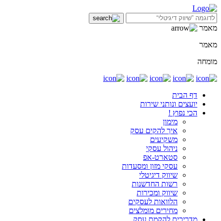
מאמר
מאמר
מומחה
דף הבית
יועצים ונותני שירות
הכי נפוץ !
מימון
איך להקים עסק
משקיעים
ניהול עסקי
סטארט-אפ
עסקי מזון ומסעדות
שיווק דיגיטלי
רשות החדשנות
שיווק ומכירות
הלוואות לעסקים
מחירים מומלצים
מדריכים להקמת עסק