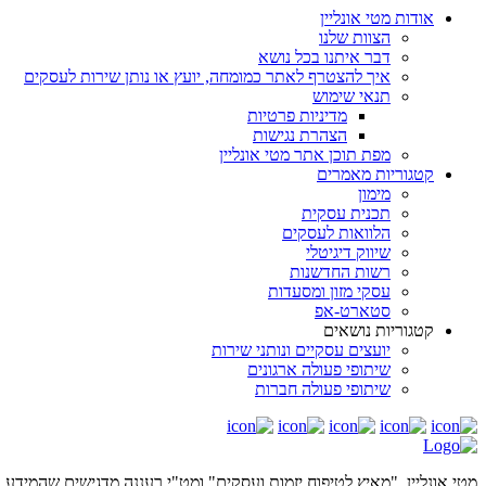
אודות מטי אונליין
הצוות שלנו
דבר איתנו בכל נושא
איך להצטרף לאתר כמומחה, יועץ או נותן שירות לעסקים
תנאי שימוש
מדיניות פרטיות
הצהרת נגישות
מפת תוכן אתר מטי אונליין
קטגוריות מאמרים
מימון
תכנית עסקית
הלוואות לעסקים
שיווק דיגיטלי
רשות החדשנות
עסקי מזון ומסעדות
סטארט-אפ
קטגוריות נושאים
יועצים עסקיים ונותני שירות
שיתופי פעולה ארגונים
שיתופי פעולה חברות
מטי אונליין ,"מאיץ לטיפוח יזמות ועסקים" ומט"י רעננה מדגישים שהמידע