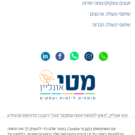
יועצים עסקיים ונותני שירות
שיתופי פעולה ארגונים
שיתופי פעולה חברות
מטי אונליין ,"מאיץ לטיפוח יזמות ועסקים" ומט"י רעננה מדגישים שהמידע
והתכנים באתר נועדו להרחיב את הדעת ולשמש כמידע כללי בלבד. תכנים
אלו אינם מהווים חוות דעת או עצה מקצועיתˎ או תחליף להתייעצות ישירה
אנו משתמשים בקובצי Cookie באתר שלנו כדי להעניק לך את החוויה
עם איש מקצוע/מומחה/יועץ מתאים באשר לטיפול הנדרש.
הרלוונטית ביותר על ידי זכירת ההעדפות שלך וביקורים חוזרים. בלחיצה על