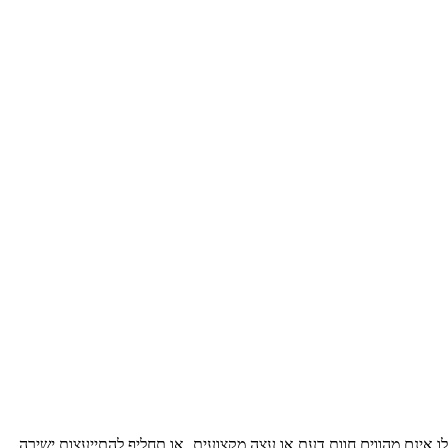
ו אינם מהווים חוות דעת או עצה מקצועיתˎ או תחליף להתייעצות ישירה