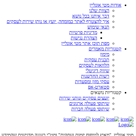
אודות מטי אונליין
הצוות שלנו
דבר איתנו בכל נושא
איך להצטרף לאתר כמומחה, יועץ או נותן שירות לעסקים
תנאי שימוש
מדיניות פרטיות
הצהרת נגישות
מפת תוכן אתר מטי אונליין
קטגוריות מאמרים
מימון
תכנית עסקית
הלוואות לעסקים
שיווק דיגיטלי
רשות החדשנות
עסקי מזון ומסעדות
סטארט-אפ
קטגוריות נושאים
יועצים עסקיים ונותני שירות
שיתופי פעולה ארגונים
שיתופי פעולה חברות
מטי אונליין ,"מאיץ לטיפוח יזמות ועסקים" ומט"י רעננה מדגישים שהמידע