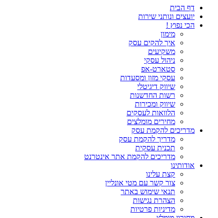
דף הבית
יועצים ונותני שירות
הכי נפוץ !
מימון
איך להקים עסק
משקיעים
ניהול עסקי
סטארט-אפ
עסקי מזון ומסעדות
שיווק דיגיטלי
רשות החדשנות
שיווק ומכירות
הלוואות לעסקים
מחירים מומלצים
מדריכים להקמת עסק
מדריך להקמת עסק
תכנית עסקית
מדריכים להקמת אתר אינטרנט
אודותינו
קצת עלינו
צור קשר עם מטי אונליין
תנאי שימוש באתר
הצהרת נגישות
מדיניות פרטיות
מחירון מומלץ