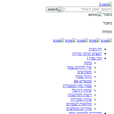
מאמר
מאמר
מומחה
דף הבית
יועצים ונותני שירות
הכי נפוץ !
מימון
איך להקים עסק
משקיעים
ניהול עסקי
סטארט-אפ
עסקי מזון ומסעדות
שיווק דיגיטלי
רשות החדשנות
שיווק ומכירות
הלוואות לעסקים
מחירים מומלצים
מדריכים להקמת עסק