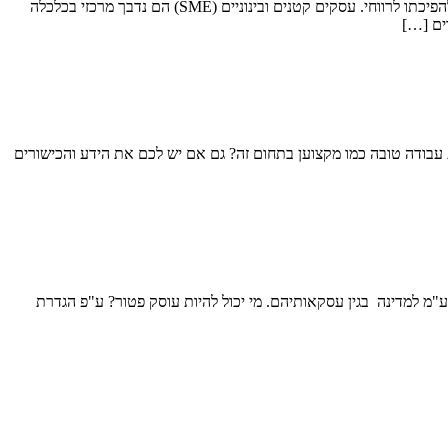
מימון (לעסקים קטנים ויזמות) מימון הוא מה שמאפשר את הקמתם של רוב העסקים כיום. זהו הגב הכלכלי עליו נשען העסק או המיזם בזמן הקמתו ועד להפיכתו לרווחי. עסקים קטנים ובינוניים (SME) הם נדבך מרכזי בכלכלה
ים […]
עבודה טובה כמו מקצוען בתחום זה? גם אם יש לכם את הידע והכישורים
מ למדינה בגין עסקאותיהם. מי יכול להיות עוסק פטור? ע"פ הגדרת