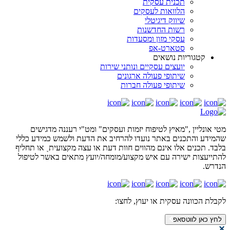
תכנית עסקית
הלוואות לעסקים
שיווק דיגיטלי
רשות החדשנות
עסקי מזון ומסעדות
סטארט-אפ
קטגוריות נושאים
יועצים עסקיים ונותני שירות
שיתופי פעולה ארגונים
שיתופי פעולה חברות
מטי אונליין ,"מאיץ לטיפוח יזמות ועסקים" ומט"י רעננה מדגישים
שהמידע והתכנים באתר נועדו להרחיב את הדעת ולשמש כמידע כללי
בלבד. תכנים אלו אינם מהווים חוות דעת או עצה מקצועיתˎ או תחליף
להתייעצות ישירה עם איש מקצוע/מומחה/יועץ מתאים באשר לטיפול
הנדרש.
לקבלת הכוונה עסקית או יעוץ,
לחצו:
לחץ כאן לווטסאפ