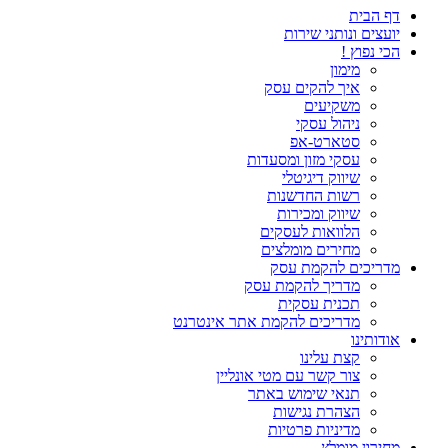
דף הבית
יועצים ונותני שירות
הכי נפוץ !
מימון
איך להקים עסק
משקיעים
ניהול עסקי
סטארט-אפ
עסקי מזון ומסעדות
שיווק דיגיטלי
רשות החדשנות
שיווק ומכירות
הלוואות לעסקים
מחירים מומלצים
מדריכים להקמת עסק
מדריך להקמת עסק
תכנית עסקית
מדריכים להקמת אתר אינטרנט
אודותינו
קצת עלינו
צור קשר עם מטי אונליין
תנאי שימוש באתר
הצהרת נגישות
מדיניות פרטיות
מחירון מומלץ