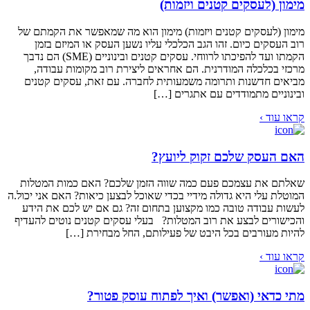
מימון (לעסקים קטנים ויזמות)
מימון (לעסקים קטנים ויזמות) מימון הוא מה שמאפשר את הקמתם של
רוב העסקים כיום. זהו הגב הכלכלי עליו נשען העסק או המיזם בזמן
הקמתו ועד להפיכתו לרווחי. עסקים קטנים ובינוניים (SME) הם נדבך
מרכזי בכלכלה המודרנית. הם אחראים ליצירת רוב מקומות עבודה,
מביאים חדשנות ותרומה משמעותית לחברה. עם זאת, עסקים קטנים
ובינוניים מתמודדים עם אתגרים […]
קראו עוד ›
האם העסק שלכם זקוק ליועץ?
שאלתם את עצמכם פעם כמה שווה הזמן שלכם? האם כמות המטלות
המוטלת עלי היא גדולה מידיי בכדי שאוכל לבצען כיאות? האם אני יכול.ה
לעשות עבודה טובה כמו מקצוען בתחום זה? גם אם יש לכם את הידע
והכישורים לבצע את רוב המטלות? בעלי עסקים קטנים נוטים להעדיף
להיות מעורבים בכל היבט של פעילותם, החל מבחירת […]
קראו עוד ›
מתי כדאי (ואפשר) ואיך לפתוח עוסק פטור?