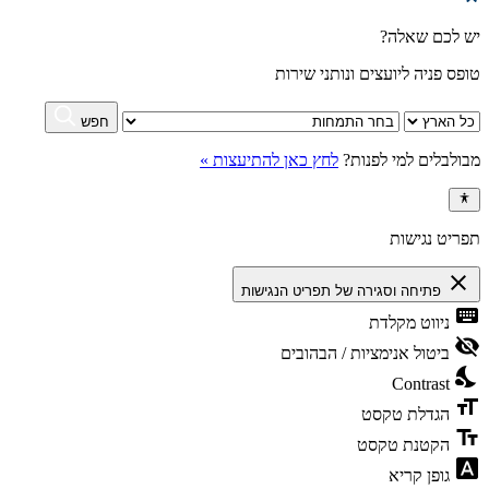
יש לכם שאלה?
טופס פניה ליועצים ונותני שירות
חפש
מבולבלים למי לפנות?
לחץ כאן להתיעצות »
תפריט נגישות
close
פתיחה וסגירה של תפריט הנגישות
keyboard
ניווט מקלדת
visibility_off
ביטול אנימציות / הבהובים
nights_stay
Contrast
format_size
הגדלת טקסט
text_fields
הקטנת טקסט
font_download
גופן קריא