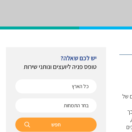
יש לכם שאלה?
טופס פניה ליועצים ונותני שירות
ם של
 (SME) הם נדבך
חפש
ים