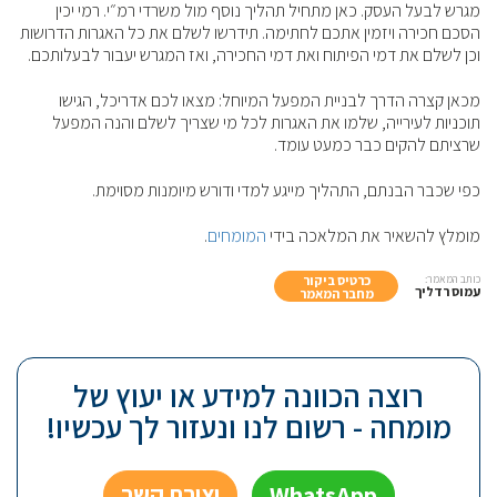
מגרש לבעל העסק. כאן מתחיל תהליך נוסף מול משרדי רמ״י. רמי יכין
הסכם חכירה ויזמין אתכם לחתימה. תידרשו לשלם את כל האגרות הדרושות
וכן לשלם את דמי הפיתוח ואת דמי החכירה, ואז המגרש יעבור לבעלותכם.
מכאן קצרה הדרך לבניית המפעל המיוחל: מצאו לכם אדריכל, הגישו
תוכניות לעירייה, שלמו את האגרות לכל מי שצריך לשלם והנה המפעל
שרציתם להקים כבר כמעט עומד.
כפי שכבר הבנתם, התהליך מייגע למדי ודורש מיומנות מסוימת.
מומלץ להשאיר את המלאכה בידי
המומחים
.
כותב המאמר:
כרטיס ביקור
עמוס רדליך
מחבר המאמר
רוצה הכוונה למידע או יעוץ של
מומחה - רשום לנו ונעזור לך עכשיו!
WhatsApp
יצירת קשר