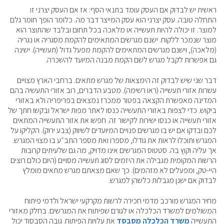
ראשית יש לבדוק אם העסק עומד בתנאי הסף: אז אם העסק יצרני זו
התחלה טובה. עסק יצרני הוא עסק המייצר דבר מה. כלומר הופך חומר גלם
למוצר. זו יכולה להיות תעשייה או מלאכה בכל תחום ובלבד שהתוצר הוא
מוצר שנמכר ללקוח. ישנם מגרשים המתאימים להקמת מסגריה או נגריה
(מלאכה), וישנם מגרשים המתאימים להקמת מפעל גדול (תעשייה). ישינה
גם אפשרות לקבל מגרש לשם הקמת מבנה המיועד להשכרה.
דבר שני שיש לבדוק זה הימצאות של מגרש מתאים. ברחבי הארץ מצויים
עשרות אזורי תעשייה (ראו רשימה). מטבע הדברים, רוב אזורי התעשיה בהם
המדינה מאפשרת הקצאה בפטור ממכרז נמצאים בפריפריה ולא באזורי
ביקוש. כדי לצפות באזורי התעשייה כנסו לאתר מפות ישראל ובקשו חתך של
אזורי תעשייה או כנסו ישירות לקישור זה. חפשו את אזור התעשייה המתאים
לכם ובדקו אם יש בו מגרשים פנויים המיועדים לשיווק (צבע ירוק). הקליקו על
המגרש ותוכלו לראות את גודלו, מספרו ואת מספר התב״ע בו מצוי המגרש.
אך עליה וקוץ בה. סטטוס המגרשים אינו מדויק, מה גם שלעיתים קרובות
הרשות המקומית מגבילה את היזמים לסוג תעשייה מסויים (היום כולם רוצים
היי-טק, ומפעלים לא מזהמים). כך שאם מצאתם מגרש מתאים מומלץ
לבדוק אם ישנן מגבלות כלשהן למגרש.
מחיר המגרש מורכב מדמי חכירה לרשות מקרקעי ישראל ולדמי פיתוח
המשולמים למשרד הכלכלה או לגורם שפיתוח את המגרשים. בחלק מאזורי
התעשייה
משרד הכלכלה מסבסד
את עלויות הפיתוח. גובה הסבסוד יכול