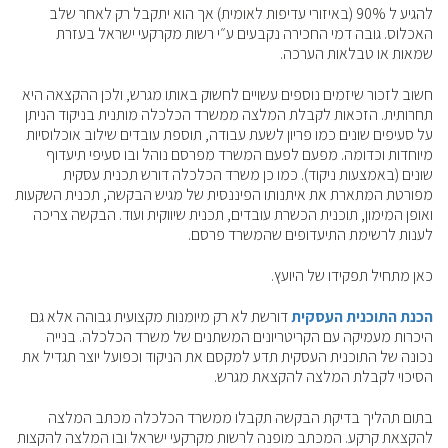
להגיע ל 90% (באיזורי עדיפות לאומית) אך הוא יתקבל רק לאחר שלב
האכלוס. גובה דמי החכירה נקבעים ע״י רשות מקרקעי ישראל בעזרת
שמאות או טבלאות הערכה.
חשוב לזכור שיזמים נוספים עשויים לחשוק באותו מגרש, ולכן ההקצאה היא
תחרותית. הזכאות לקבלת המלצה ממשרד הכלכלה מותנית בניקוד הניתן
על סעיפים שונים כמו פריון לשעת עבודה, תוספת עובדים שילוב אוכלוסיות
מיוחדות וכדומה. מפעם לפעם המשרד מפרסם נוהל ובו סעיפי תיעדוף
שונים (באמצעות ניקוד). כמו כן משרד הכלכלה דורש תכנית עסקית
מפורטת המתארת את איתנותו הפיננסית של מגיש הבקשה, תכנית השקעות
ואופן המימון, תוכנית הכשרת עובדים, תכנית שיווקית ועוד. הבקשה צריכה
לענות לרשימת התיעדופים שהמשרד פרסם.
כאן מתחיל תפקידו של היועץ.
הכנת התוכנית העסקית
דורשת לא רק מיומנות מקצועית גבוהה אלא גם
היכרות מעמיקה עם הקריטריונים המשתנים של משרד הכלכלה. בנייה
נכונה של התוכנית העסקית תדע למקסם את הניקוד וכפועל יוצר תגדיל את
הסיכוי לקבלת המלצה להקצאת מגרש.
בתום תהליך בדיקת הבקשה תקבלו ממשרד הכלכלה מכתב המלצה
להקצאת קרקע. המכתב מופנה לרשות מקרקעי ישראל ובו המלצה להקצות