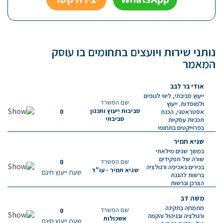
נותני שירות ויועצים בתחומים בו עוסק
המאמר
אודי בר לבב
ייעוץ סביבתי, ליווי לגופים
שם המשרד
ולמוסדות. ייעוץ
סביבות ייעוץ ותכנון
0
אסטראטגי, הכנת
סביבתי
תכניות עסקיות
בפרוייקטים בתחומי
איכות...
שגיא תמיר
במשך שנים מילאתי
שורה של תפקידים
שם המשרד
0
בכירים באכיפה ורגולציה
שגיא תמיר - עו"ד
שעת ייעוץ חינם
ברשות להגנת
הצרכן וברשות
התחרות....
משה דב
מתמחה בתקינה
שם המשרד
0
ורגולציה ובניהול והקמה
אשכולות
שעת ייעוץ חינם