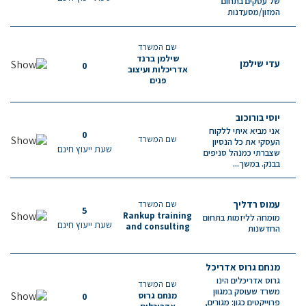
של עסקים בתחום
המזון/מסעדנות
שם המשרד
שילמן ברנד
עדי שילמן
0
אדריכלות ועיצוב
פנים
יוסי בורוכוב
אני מביא איתי ללקוח
0
שם המשרד
העסקי את כל הנסיון
שעת ייעוץ חינם
שצברתי כמנהל סניפים
בבנק. במשך...
עמוס רדליך
שם המשרד
5
Rankup training
מומחה לליזמות בתחום
שעת ייעוץ חינם
and consulting
החדשנות
מנחם גרוס אדריכל
גרוס אדריכלים הינו
שם המשרד
משרד שעוסק במגוון
מנחם גרוס
0
פרוייקטים כגון: מגורים,