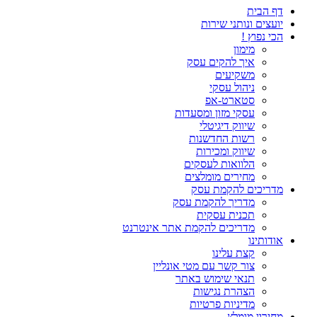
דף הבית
יועצים ונותני שירות
הכי נפוץ !
מימון
איך להקים עסק
משקיעים
ניהול עסקי
סטארט-אפ
עסקי מזון ומסעדות
שיווק דיגיטלי
רשות החדשנות
שיווק ומכירות
הלוואות לעסקים
מחירים מומלצים
מדריכים להקמת עסק
מדריך להקמת עסק
תכנית עסקית
מדריכים להקמת אתר אינטרנט
אודותינו
קצת עלינו
צור קשר עם מטי אונליין
תנאי שימוש באתר
הצהרת נגישות
מדיניות פרטיות
מחירון מומלץ