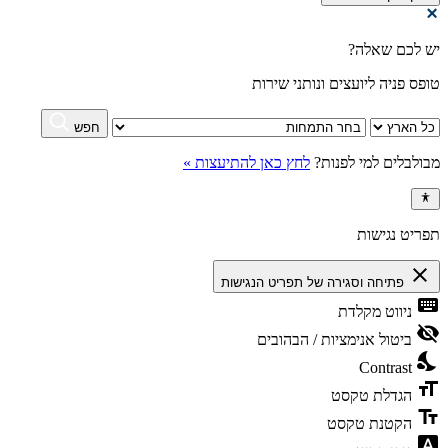
יש לכם שאלה?
טופס פניה ליועצים ונותני שירות
חפש
מבולבלים למי לפנות?
לחץ כאן להתיעצות »
תפריט נגישות
close
פתיחה וסגירה של תפריט הנגישות
keyboard
ניווט מקלדת
visibility_off
ביטול אנימציות / הבהובים
nights_stay
Contrast
format_size
הגדלת טקסט
text_fields
הקטנת טקסט
font_download