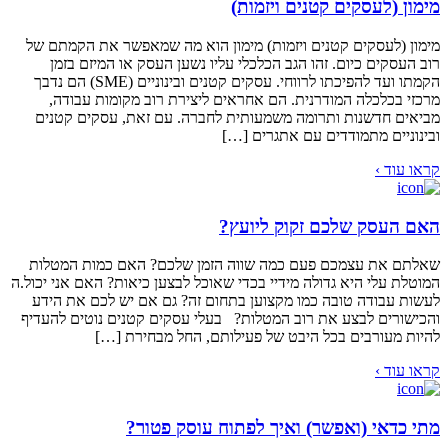
מימון (לעסקים קטנים ויזמות)
מימון (לעסקים קטנים ויזמות) מימון הוא מה שמאפשר את הקמתם של
רוב העסקים כיום. זהו הגב הכלכלי עליו נשען העסק או המיזם בזמן
הקמתו ועד להפיכתו לרווחי. עסקים קטנים ובינוניים (SME) הם נדבך
מרכזי בכלכלה המודרנית. הם אחראים ליצירת רוב מקומות עבודה,
מביאים חדשנות ותרומה משמעותית לחברה. עם זאת, עסקים קטנים
ובינוניים מתמודדים עם אתגרים […]
קראו עוד ›
האם העסק שלכם זקוק ליועץ?
שאלתם את עצמכם פעם כמה שווה הזמן שלכם? האם כמות המטלות
המוטלת עלי היא גדולה מידיי בכדי שאוכל לבצען כיאות? האם אני יכול.ה
לעשות עבודה טובה כמו מקצוען בתחום זה? גם אם יש לכם את הידע
והכישורים לבצע את רוב המטלות? בעלי עסקים קטנים נוטים להעדיף
להיות מעורבים בכל היבט של פעילותם, החל מבחירת […]
קראו עוד ›
מתי כדאי (ואפשר) ואיך לפתוח עוסק פטור?