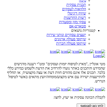
מימון
תכנית עסקית
הלוואות לעסקים
שיווק דיגיטלי
רשות החדשנות
עסקי מזון ומסעדות
סטארט-אפ
קטגוריות נושאים
יועצים עסקיים ונותני שירות
שיתופי פעולה ארגונים
שיתופי פעולה חברות
מטי אונליין ,"מאיץ לטיפוח יזמות ועסקים" ומט"י רעננה מדגישים
שהמידע והתכנים באתר נועדו להרחיב את הדעת ולשמש כמידע כללי
בלבד. תכנים אלו אינם מהווים חוות דעת או עצה מקצועיתˎ או תחליף
להתייעצות ישירה עם איש מקצוע/מומחה/יועץ מתאים באשר לטיפול
הנדרש.
לקבלת הכוונה עסקית או יעוץ,
לחצו:
לחץ כאן לווטסאפ