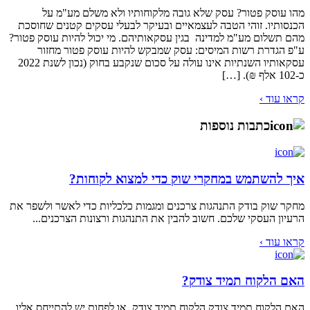
מהו עוסק פטור? עסק שלא גובה מלקוחותיו ולא משלם מע"מ על
הכנסותיו. זוהי הטבה לעצמאיים ובעיקר לבעלי עסקים קטנים שחוסכת
מהם תשלום מע"מ למדינה בגין עסקאותיהם. מי יכול להיות עוסק פטור?
ע"פ הגדרת רשות המיסים: עסק שמבקש להיות עוסק פטור מחזור
עסקאותיו השנתיות אינו עולה על סכום שנקבע בחוק (נכון לשנת 2022
כ-102 אלף ₪). […]
קראו עוד ›
כתבות נוספות
איך להשתמש במחקרי שוק כדי למצוא לקוחות?
מחקר שוק בודק התנהגות צרכנים ומגמות כלכליות כדי לאשר ולשפר את
הרעיון העסקי שלכם. חשוב להבין את התנהגות ורצונות הצרכנים...
קראו עוד ›
האם הלקוח תמיד צודק?
האם הלקוח תמיד צודק הלקוח תמיד צודק, או לפחות יש להתייחס אליו