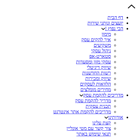
דף הבית
יועצים ונותני שירות
הכי נפוץ !
מימון
איך להקים עסק
משקיעים
ניהול עסקי
סטארט-אפ
עסקי מזון ומסעדות
שיווק דיגיטלי
רשות החדשנות
שיווק ומכירות
הלוואות לעסקים
מחירים מומלצים
מדריכים להקמת עסק
מדריך להקמת עסק
תכנית עסקית
מדריכים להקמת אתר אינטרנט
אודותינו
קצת עלינו
צור קשר עם מטי אונליין
תנאי שימוש באתר