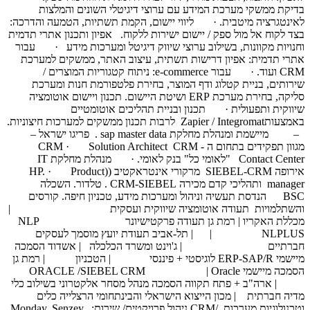
בדיקת ממשקי מערכת המידע עם ערוצי דיגיטלי השונים והמלצות
לאינטגרציה מיטבית. · ליווי יישום, הקמת תשתיות, הטמעה והדרכה:
בצד לקוח אל מול ספק / יישום ישירות ללקוח. אפיון ותכנון אתרי תדמית
וחנויות מקוונות, בשילוב ערוצי שיווק דיגיטל ומערכות מידע · עבור
אתרי תדמית: אפיון דרישות תשתית, עיצוב האתר, ממשקים למערכת
CRM ועוד. · עבור e-commerce: ניתוח קטגוריות המוצרים /
שירותים, בניית קטלוג ודף המוצר, בחירת פלטפורמת חנות ומערכת
סליקה, בחירת מערכת ERP ושיטת היישום. תכנון ויישום אוטומציה
שיווקית ותפעולית · תכנון ובניית תהליכים אוטומטיים
באמצעותZapier / Integromat לרבות תכנון ממשקים למערכות חיצוניות.
– מיישמת ומנהלת מחלקת sap master data . פריגו ישראל –
מגוון תפקידים בתחום ה CRM · Solution Architect CRM -
Contact Center "לאומי כל" בנק לאומי. · מנהלת מחלקת IT
אירופה SIEBEL-CRM מרקורי אינטראקטיב ((HP. · Product
manager ותהליכי קדם מכירה CRM-SIEBEL . טלדור. השכלה
BSC הנדסת תעשיה וניהול ומערכות מידע, טכניון חיפה. קורסים
והשתלמויות תעודה אוטומציה שיווקית ועסקית |
מכללת האקריו | רמת גן תעודה פרקטישיונר NLP
NLPLUS | | תל-אביב תעודת יועץ מוסמך לעסקים
חברתיים | ג'וינט ומשרד הכלכלה | אשדוד הסמכה
מיישמי ERP-SAP/R לוגיסטי + פיננסי | הטכניון | רמת גן
הסמכה מיישמי ORACLE /SIEBEL CRM | Oracle
| ארה"ב + פתח תקווה הסמכה מנהל מסחר אלקטרוני בשילוב כלי
מדיה חברתית | מכון הייצוא הישראלי והבינתחומי הרצלייה כלים
וטכנולוגיות מערכות /CRM ניהול פרויקטים/ שירות: Monday, Senzey,