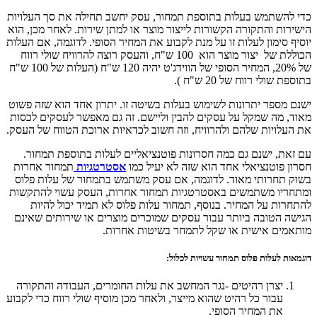
כדי להשתמש בעלות בתוספת תמחור, עסק יחשב תחילה את סך העלויות
הישירות והתקורה הקשורות לייצור מוצר או למתן שירות. לאחר מכן, הוא
יוסיף סימון לעלות זו על מנת לקבוע את המחיר הסופי. לדוגמה, אם העלות
הכוללת של יצור מוצר הוא 100 ש"ח, והעסק רוצה להרוויח שולי רווח
של 20%, המחיר הסופי של הווידג'ט יהיה 120 ש"ח (העלות של 100 ש"ח
בתוספת שולי רווח של 20 ש"ח ).
ישנם מספר יתרונות לשימוש בעלות בשיטה זו. יתרון אחד הוא שזה פשוט
מאוד, מה שמקל על עסקים להבין וליישם. זה גם מאפשר לעסקים לכסות
את העלויות שלהם ולהרוויח, וזה חשוב לכדאיות ארוכת הטווח של העסק.
עם זאת, ישנם גם כמה חסרונות פוטנציאליים לעלות בתוספת תמחור.
חסרון פוטנציאלי אחד הוא שזה לא יעיל כמו
אסטרטגיות
תמחור אחרות
בשוק תחרותי מאוד. לדוגמה, אם עסק משתמש בתמחור של עלות פלוס
ומתחריו משתמשים באסטרטגיות תמחור אחרות, העסק עשוי להתקשות
להתחרות על המחיר. בנוסף, תמחור עלות פלוס לא תמיד יכול להיות
הגישה הטובה ביותר עבור עסקים שמוכרים מוצרים או שירותים שאינם
מותאמים אישית או שקל לתמחר בשיטות אחרות.
דוגמאות לעלות פלוס תמחור עשויות לכלול:
יצרן רהיטים -נגר המחשב את עלות החומרים, העבודה והתקורה
עבור כל רהיט שהוא מייצר, ולאחר מכן מוסיף שולי רווח כדי לקבוע
את המחיר הסופי.