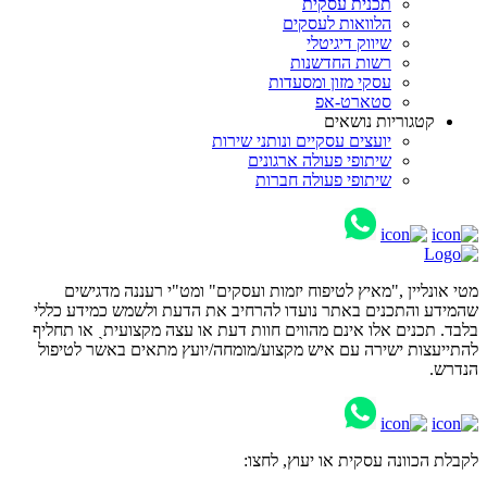
תכנית עסקית
הלוואות לעסקים
שיווק דיגיטלי
רשות החדשנות
עסקי מזון ומסעדות
סטארט-אפ
קטגוריות נושאים
יועצים עסקיים ונותני שירות
שיתופי פעולה ארגונים
שיתופי פעולה חברות
מטי אונליין ,"מאיץ לטיפוח יזמות ועסקים" ומט"י רעננה מדגישים
שהמידע והתכנים באתר נועדו להרחיב את הדעת ולשמש כמידע כללי
בלבד. תכנים אלו אינם מהווים חוות דעת או עצה מקצועיתˎ או תחליף
להתייעצות ישירה עם איש מקצוע/מומחה/יועץ מתאים באשר לטיפול
הנדרש.
לקבלת הכוונה עסקית או יעוץ,
לחצו: