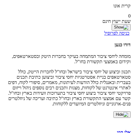
קרית אונו
0
שעת ייעוץ חינם
כניסה לפרופיל
דודו כנען
מומחה ליחסי ציבור המתמחה בעיקר בחברות היטק ובסטארטאפים,
וקידום באמצעי תקשורת בחו"ל.
תכנון וביצוע של יחסי ציבור בישראל ובחו"ל לחברות הייטק, כולל
סטארטאפים בניית אסטרטגיות יחסי ציבור וביצוען כתיבת תכנים
בעברית ובאנגלית כולל הודעות לעיתונות, מאמרים, סיפורי לקוח, דפים
לאתרי אינטרנט של לקוחות, מצגות ותכנים רבים נוספים ניהול וייזום
פרויקטי יחסי ציבור ביצוע יחסי ציבור בתערוכות וועידות בארץ ובחו"ל.
קשר עם אמצעי התקשורת בארץ ובחו"ל כתיבה ועריכה של ניוזלטרים
פנים-ארגוניים וניוזלטרים המיועדים ללקוחות.
אלי קוזי