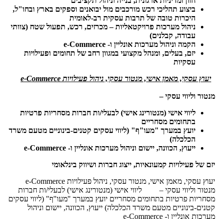
חזון ומדיניות ארגונית, בנייה וניהול תקציבים
ביצוע תהליכי רכש מורכבים מול יבואנים וספקים בארץ ובחו"ל,
היכרות טובה של תרבות עסקית רב-לאומית
ניהול מערכות פרויקטאליות – מכרזים, רכש, תפעול שטח (צוותי
עבודה, קבלנים)
הקמה וניהול מערכות אונליין ו-
e-Commerce
יזם, בעלים, ומנהל מקצועי במגוון רחב של תחומים ופעילויות
עסקיות
יעוץ עסקי, מאמן אישי, מנטור עסקי, ניהול פעילויות
e-Commerce
מנטור וליווי עסקי –
ליווי אישי (מנטורינג אישי) לבעלי/ות חברות מסחריות פרטיות
בתחומים מסחריים
יועץ במערך "מעו"ף" (ליווי עסקים קטנים-בינוניים מטעם משרד
הכלכלה)
ייעוץ, הכוונה, יישום וניהול מערכות אונליין ו-
e-Commerce
יזם של פעילויות קמעונאיות, ייצוג חברות ושיווק בינלאומי
יעוץ עסקי, מאמן אישי, מנטור עסקי, ניהול פעילויות e-Commerce
מנטור וליווי עסקי – ליווי אישי (מנטורינג אישי) לבעלי/ות חברות
מסחריות פרטיות בתחומים מסחריים יועץ במערך "מעו"ף" (ליווי עסקים
קטנים-בינוניים מטעם משרד הכלכלה) ייעוץ, הכוונה, יישום וניהול
מערכות אונליין ו- e-Commerce