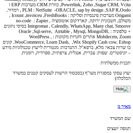
Powerlink, Zoho ,Sugar CRM, Vcita, כוורת CRM מערכות ERP ו
PLM : NetSuite -ORACLE, sap by design ,SAP R,Oodo , רמדור,
Origami מערכות פיננסיות וסליקה : Icount ,invoiceu ,FreshBooks ,
משולם, חשבונית ירוקה, קארדקום אוטומציה no-code : Zapier ,
Integromat , Calendly, WhatsApp, Many chat, Smoove בסיסי נתונים
+ טלפוניה : Oracle ,Sql-serve, Airtable , Mysql, MongoDB,
Mobilecrm, Zoom אתרים וחנויות מקוונות : WordPress ,
WooCommerce, Learn Dash, ,Wix Shopify Cash cow, Eshop, קונים
בו שרות צבאי: מלא, ברפא"ל. התנדבות: מנטורית לייעוץ טכנולוגיות מידע
– יוניסטרים. שפות: עברית, אנגלית, צרפתית, ספרדית, רומנית.
תכנית ממשלתית
יעוץ עסקי במסגרת מעו"ף (בסבסוד הרשות לעסקים קטנים במשרד
הכלכלה)
מאיר מ
שם המשרד
תנופה יועצים