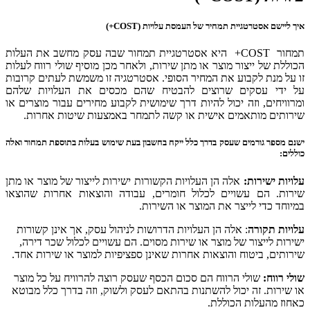
איך ליישם אסטרטגיית תמחיר של העמסת עלויות (COST+)
תמחור COST+ היא אסטרטגיית תמחור שבה עסק מחשב את העלות
הכוללת של ייצור מוצר או מתן שירות, ולאחר מכן מוסיף שולי רווח לעלות
זו על מנת לקבוע את המחיר הסופי. אסטרטגיה זו משמשת לעתים קרובות
על ידי עסקים שרוצים להבטיח שהם מכסים את העלויות שלהם
ומרוויחים, וזה יכול להיות דרך שימושית לקבוע מחירים עבור מוצרים או
שירותים מותאמים אישית או קשה לתמחר באמצעות שיטות אחרות.
ישנם מספר גורמים שעסק בדרך כלל ייקח בחשבון בעת שימוש בעלות בתוספת תמחור ואלה
כוללים:
עלויות ישירות:
אלה הן העלויות הקשורות ישירות לייצור של מוצר או מתן
שירות. הם עשויים לכלול חומרים, עבודה והוצאות אחרות שהוצאו
במיוחד כדי לייצר את המוצר או השירות.
עלויות תקורה
: אלה הן העלויות הדרושות לניהול עסק, אך אינן קשורות
ישירות לייצור של מוצר או שירות מסוים. הם עשויים לכלול שכר דירה,
שירותים, ביטוח והוצאות אחרות שאינן ספציפיות למוצר או שירות אחד.
שולי רווח:
שולי הרווח הם סכום הכסף שעסק רוצה להרוויח על כל מוצר
או שירות. זה יכול להשתנות בהתאם לעסק ולשוק, וזה בדרך כלל מבוטא
כאחוז מהעלות הכוללת.