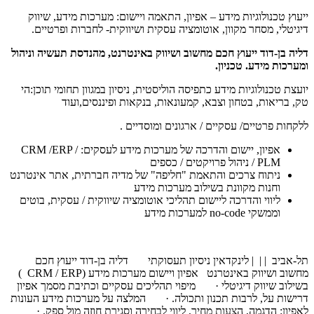
ייעוץ טכנולוגיות מידע – אפיון, התאמה ויישום: מערכות מידע, שיווק
דיגיטלי, מסחר מקוון, אוטומציה עסקית ושיווקית- לחברות ופרטיים.
דליה בן-דוד ייעוץ חכם מחשוב ושיווק באינטרנט, מהנדסת תעשיה וניהול
ומערכות מידע. טכניון.
יועצת טכנולוגיות מידע כתפיסה הוליסטית, ניסיון במגוון תחומי תוכן:הי
טק, בריאות, בטחון וצבא, קמעונאות, בנקאות ופיננסים,ועוד
ללקחות פרטיים/ עסקיים / ארגונים ומוסדיים .
אפיון, יישום והדרכה של מערכות מידע לעסקים: CRM /ERP /
PLM / ניהול פרויקטים / כספים
ניתוח צרכים והתאמת "חליפה" של מדיה חברתית, אתר אינטרנט
וחנות מקוונת בשילוב מערכות מידע
ליווי והדרכה ליישום תהליכי אוטומציה שיווקית / עסקית, בוטים
וממשקי no-code למערכות מידע
תל-אביב | | | לינקדאין ניסיון תעסוקתי דליה בן-דוד ייעוץ חכם
מחשוב ושיווק באינטרנט אפיון ויישום מערכות מידע (CRM / ERP )
בשילוב שיווק דיגיטלי · מיפוי תהליכים עסקיים וכתיבת מסמך אפיון
דרישות על, לרבות תכנון ותכולה. · המלצה על מערכות מידע העונות
לאפיון: הדגמה, הצעות מחיר, ליווי לבחירה וסגירת חוזה מול ספק. ·