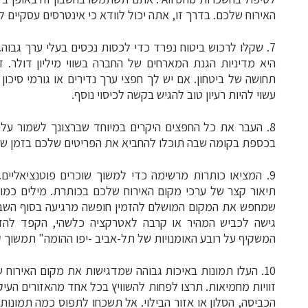
האירוח שלכם. בדרך זו, אתה יכול לוודא כי אינטרסים עסקיים 
היא מדיניות הגנת המארחים של החברה בשווי מיליון דולר.
תחושה של ביטחון. אם יש לך חפצי ערך נדירים או גורמי סיכו
עשוי להיות רעיון טוב להגיש בקשה לכיסוי נוסף.
8. העבר את כל החפצים היקרים במיוחד שברצונך לשמור על
בכספת בקומה שבה תוכלו להחביא את הפריטים שלכם בזמן שמ
9. המציאו כותרות מרשימה כדי למשוך שוכרים פוטנציאליים.
תיאור קצר של ערכי מקום האירוח שלכם בכותרת. מילים כמו "
שמחפש את המקום המושלם להזמין חופשה מרגיעה בסוף השבו
גישה לכביש המהיר או קרבה לאטרקציה כלשהי, הקפד להזכ
המשקיף על רובע האומנויות של תל-אביב -יפו ההומה" תמשוך ק
10. העלו תמונות באיכות גבוהה שמדגישות את מקום האירוח 
זוויות מחמיאות. תרצו לפחות להשוויץ בכל אחד מהאזורים העיק
הכביסה, הסלון או אזור הבילוי. אל תשכחו לתפוס כמה תמונו