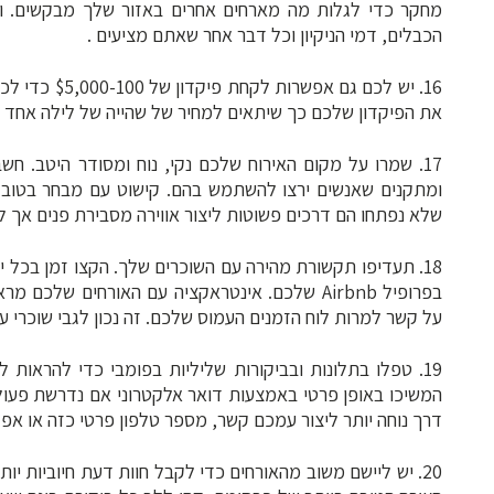
מחקר כדי לגלות מה מארחים אחרים באזור שלך מבקשים. ו
הכבלים, דמי הניקיון וכל דבר אחר שאתם מציעים .
16. יש לכם גם
את הפיקדון שלכם כך שיתאים למחיר של שהייה של לילה אחד 
17. שמרו על מקום האירוח שלכם נקי, נוח ומסודר היטב. ח
ומתקנים שאנשים ירצו להשתמש בהם. קישוט עם מבחר בטוב 
שלא נפתחו הם דרכים פשוטות ליצור אווירה מסבירת פנים אך ל
18. תעדיפו תקשורת מהירה עם השוכרים שלך. הקצו זמן בכל י
בפרופיל Airbnb שלכם. אינטראקציה עם האורחים 
על קשר למרות לוח הזמנים העמוס שלכם. זה נכון לגבי שוכרי עב
19. טפלו בתלונות ובביקורות שליליות בפומבי כדי להראו
המשיכו באופן פרטי באמצעות דואר אלקטרוני אם נדרשת פעול
דרך נוחה יותר ליצור עמכם קשר, מספר טלפון פרטי כזה או אפליקציית er