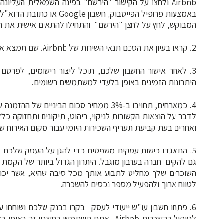
Airbnb ולחצו על הקישור "הירשם" בפינה השמאלית העלי
באמצעות פרופיל הפייסבוק, 
המבוקש, לחץ על לחצן "הירשם" והתחילו להתאים אישית את ה
2. קראו בעיון את הסכם תנאי השירות של Airbnb. שם תמצא את כל המידע הדרוש לכם כדי להתחיל.
3. לאחר אישור החשבון שלכם, תוכל ליצור רישומים, לפרסם 
היתרונות הזמינים באופן בלעדי למשתמשים רשומים.
4. כמארחים, תחויבו ב-3% ממחיר סכום הבינ
לדבר על הוצאות הקשורות לניקוי, ריהוט, תיקונים ותחזוקה כלל
ואחרים בעת קביעת תעריף השכירות היומי עבור מקום האירוח ש
גם להקים חברה בערבון מוגבל. היתרון הגדול ביותר של הקמת
השוכרים שלך מחליט לתבוע אותך מכל סיבה שהיא, אשר יכו
לטווח ארוך ולהפעיל מספר נכסים להשכרה.
6. פתחו חשבון עו"ש ייעודי לעסק . בקרו בבנק שלכם ושוחחו
לטיפול בהשכרות Airbnb . אתם תשתמשו בחשבו