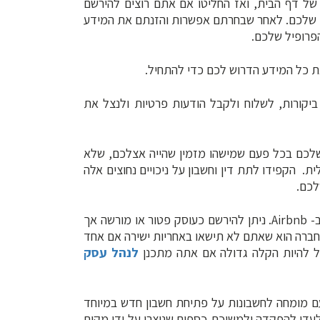
ונה של דף הבית, ואז החליטו אם אתם רוצים להירשם
חשבון Google או כתובת הדוא"ל שלכם. לאחר שבחרתם אפשרות והזנתם את המידע
פרופיל שלכם.
ביקורות, לשלוח ולקבל הודעות פרטיות ולנצל את
יים של ההזמנה שלכם בכל פעם שמישהו מזמין שהייה אצלכם, שלא
ית. הקפידו לתת דין וחשבון על ניכויים נחוצים אלה
לכם.
5. התאגדו כישות עסקית משפטית כדי להגן על העסק שלכם ב- Airbnb. ניתן להירשם כעוסק פטור או מורשה אך
 חברה הוא שאתם לא תישאו באחריות ישירה אם אחד
ל להיות הקלה גדולה אם אתה מתכנן
לנהל עסק
 עם מומחה לחשבונות על פתיחת חשבון חדש במיוחד
ן זה באופן בלעדי להפקדה ולמשיכת כספים שנוצרו על ידי מקום