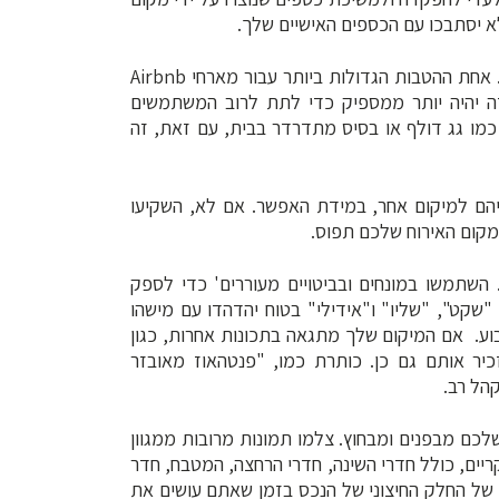
לא יסתבכו עם הכספים האישיים שלך.
7. שקלו לרכוש ביטוח נפרד כדי לכסות נכסים בעלי ערך גבוה. אחת ההטבות הגדולות ביותר עבור מארחי Airbnb
 זה יהיה יותר ממספיק כדי לתת לרוב המשתמשים
ן כמו גג דולף או בסיס מתדרדר בבית, עם זאת, זה
יהם למיקום אחר, במידת האפשר. אם לא, השקיעו
קום האירוח שלכם תפוס.
 השתמשו במונחים ובביטויים מעוררים' כדי לספק
שקט", "שליו" ו"אידילי" בטוח יהדהדו עם מישהו
ע. אם המיקום שלך מתגאה בתכונות אחרות, כגון
יר אותם גם כן. כותרת כמו, "פנטהאוז מאובזר
הל רב.
שלכם מבפנים ומבחוץ. צלמו תמונות מרובות ממגוון
ריים, כולל חדרי השינה, חדרי הרחצה, המטבח, חדר
ת של החלק החיצוני של הנכס בזמן שאתם עושים את