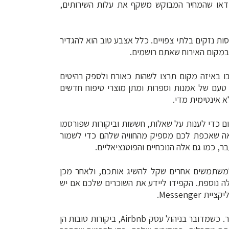
דאו שהמחיר המבוקש משקף את עלות השירותים,
 אפשרות לקחת פיקדון של $5,000-100 כדי לכסות נזקים בלתי צפויים. כלל אצבע טוב הוא להגדיר
במקום האירוח שאתם רושמים.
שבו באיזה מקום תרצו לשהות כאורח ולספק רהיטים
טעם של אמנות וספרות ומתן מוצרי טיפוח חדשים
א אינטימית מדי.
ום כדי לענות על שאלות, חששות וביקורות שפורסמו
שלכם מראה שאכפת לכם מספיק מהחוויה שלהם כדי לשמור
ר, כמו גם אלה הנוכחיים והפוטנציאליים.
ת למשתמשים אחרים שקל להשיג אותכם, ולאחר מכן
ה נוספת. הקפידו ליידע את השוכרים שלכם אם יש
Messeng.
20. יש ליישם משוב מהאורחים כדי לקבל חוות דעת חיוביות יותר. כשמדובר בניהול עסק Airbnb, ביקורות טובות הן