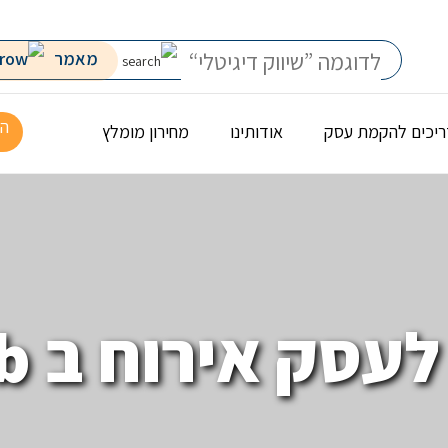
מאמר
הר
יכים להקמת עסק
אודותינו
מחירון מומלץ
סק אירוח ב Airbnb