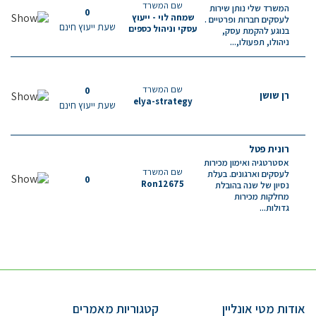
שם המשרד
המשרד שלי נותן שירות
0
שמחה לוי - ייעוץ
לעסקים חברות ופרטיים .
שעת ייעוץ חינם
עסקי וניהול כספים
בנוגע להקמת עסק,
ניהולו, תפעולו,...
שם המשרד
0
רן שושן
elya-strategy
שעת ייעוץ חינם
רונית פטל
אסטרטגיה ואימון מכירות
שם המשרד
לעסקים וארגונים. בעלת
0
Ron12675
נסיון של שנה בהובלת
מחלקות מכירות
גדולות...
אודות מטי אונליין
קטגוריות מאמרים