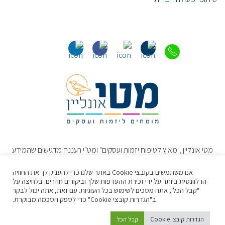
מטי אונליין ,"מאיץ לטיפוח יזמות ועסקים" ומט"י רעננה מדגישים שהמידע
והתכנים באתר נועדו להרחיב את הדעת ולשמש כמידע כללי בלבד. תכנים
אלו אינם מהווים חוות דעת או עצה מקצועיתˎ או תחליף להתייעצות ישירה
אנו משתמשים בקובצי Cookie באתר שלנו כדי להעניק לך את החוויה
עם איש מקצוע/מומחה/יועץ מתאים באשר לטיפול הנדרש.
הרלוונטית ביותר על ידי זכירת ההעדפות שלך וביקורים חוזרים. בלחיצה על
"קבל הכל", אתה מסכים לשימוש בכל העוגיות. עם זאת, אתה יכול לבקר
ב"הגדרות קובצי Cookie" כדי לספק הסכמה מבוקרת.
לקבלת הכוונה עסקית או יעוץ,
לחצו:
הגדרות קובצי Cookie
קבל הכל