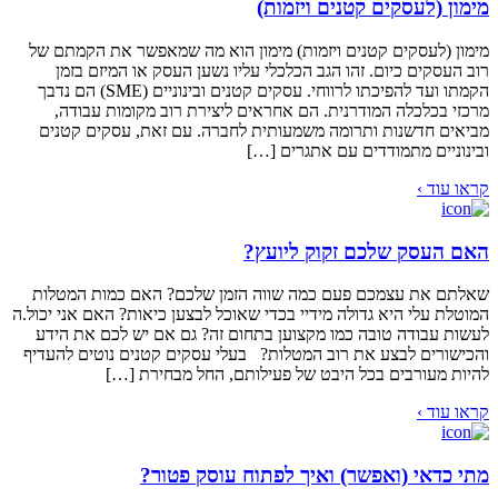
מימון (לעסקים קטנים ויזמות)
מימון (לעסקים קטנים ויזמות) מימון הוא מה שמאפשר את הקמתם של
רוב העסקים כיום. זהו הגב הכלכלי עליו נשען העסק או המיזם בזמן
הקמתו ועד להפיכתו לרווחי. עסקים קטנים ובינוניים (SME) הם נדבך
מרכזי בכלכלה המודרנית. הם אחראים ליצירת רוב מקומות עבודה,
מביאים חדשנות ותרומה משמעותית לחברה. עם זאת, עסקים קטנים
ובינוניים מתמודדים עם אתגרים […]
קראו עוד ›
האם העסק שלכם זקוק ליועץ?
שאלתם את עצמכם פעם כמה שווה הזמן שלכם? האם כמות המטלות
המוטלת עלי היא גדולה מידיי בכדי שאוכל לבצען כיאות? האם אני יכול.ה
לעשות עבודה טובה כמו מקצוען בתחום זה? גם אם יש לכם את הידע
והכישורים לבצע את רוב המטלות? בעלי עסקים קטנים נוטים להעדיף
להיות מעורבים בכל היבט של פעילותם, החל מבחירת […]
קראו עוד ›
מתי כדאי (ואפשר) ואיך לפתוח עוסק פטור?