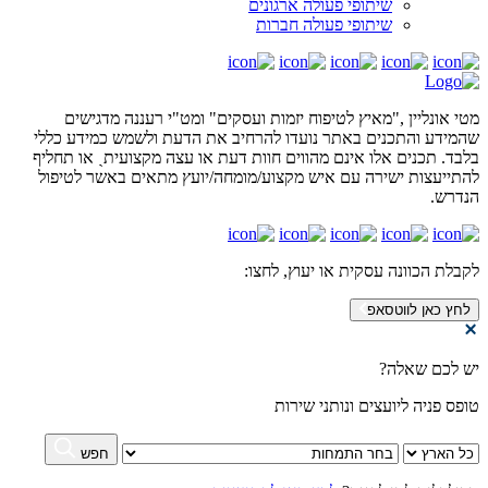
שיתופי פעולה ארגונים
שיתופי פעולה חברות
מטי אונליין ,"מאיץ לטיפוח יזמות ועסקים" ומט"י רעננה מדגישים
שהמידע והתכנים באתר נועדו להרחיב את הדעת ולשמש כמידע כללי
בלבד. תכנים אלו אינם מהווים חוות דעת או עצה מקצועיתˎ או תחליף
להתייעצות ישירה עם איש מקצוע/מומחה/יועץ מתאים באשר לטיפול
הנדרש.
לקבלת הכוונה עסקית או יעוץ,
לחצו:
לחץ כאן לווטסאפ
יש לכם שאלה?
טופס פניה ליועצים ונותני שירות
חפש