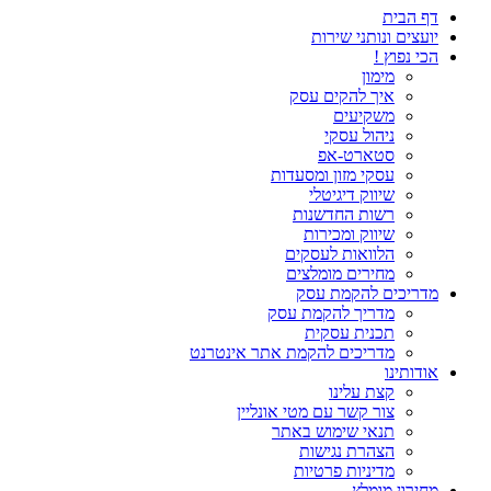
דף הבית
יועצים ונותני שירות
הכי נפוץ !
מימון
איך להקים עסק
משקיעים
ניהול עסקי
סטארט-אפ
עסקי מזון ומסעדות
שיווק דיגיטלי
רשות החדשנות
שיווק ומכירות
הלוואות לעסקים
מחירים מומלצים
מדריכים להקמת עסק
מדריך להקמת עסק
תכנית עסקית
מדריכים להקמת אתר אינטרנט
אודותינו
קצת עלינו
צור קשר עם מטי אונליין
תנאי שימוש באתר
הצהרת נגישות
מדיניות פרטיות
מחירון מומלץ