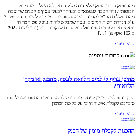
מהו עוסק פטור? עסק שלא גובה מלקוחותיו ולא משלם מע"מ על
הכנסותיו. זוהי הטבה לעצמאיים ובעיקר לבעלי עסקים קטנים שחוסכת
מהם תשלום מע"מ למדינה בגין עסקאותיהם. מי יכול להיות עוסק פטור?
ע"פ הגדרת רשות המיסים: עסק שמבקש להיות עוסק פטור מחזור
עסקאותיו השנתיות אינו עולה על סכום שנקבע בחוק (נכון לשנת 2022
כ-102 אלף ₪). […]
קראו עוד ›
כתבות נוספות
מהיכן עדיף לי לגייס הלוואה לעסק, מהבנק או מקרן
הלוואות?
היכן כדאי לגייס מימון לעסק ומה נדרש לבצע. פעלו בהתאם והגדילו את
סיכויכם לקבלת אישור חיובי על בקשת המימון
קראו עוד ›
ההכנות לקבלת מימון של הבנק