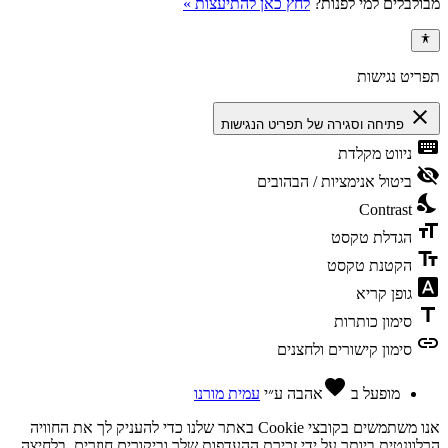
מבולבלים למי לפנות?
לחץ כאן להתיעצות »
תפריט נגישות
close
פתיחה וסגירה של תפריט הנגישות
keyboard
ניווט מקלדת
visibility_off
ביטול אנימציות / הבהובים
nights_stay
Contrast
format_size
הגדלת טקסט
text_fields
הקטנת טקסט
font_download
גופן קריא
title
סימון כותרות
link
סימון קישורים ולחצנים
favorite
מופעל ב
אהבה
ע״י
עמית מורנו
אנו משתמשים בקובצי Cookie באתר שלנו כדי להעניק לך את החוויה
הרלוונטית ביותר על ידי זכירת ההעדפות שלך וביקורים חוזרים. בלחיצה