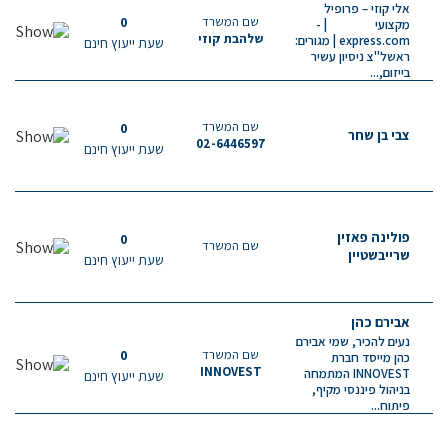
אלי קוזי – פרופיל
שם המשרד
0
מקצועי | -
שלהבת קוזי
express.com | מגורים:
שעת ייעוץ חינם
ראשל"צ ניסיון עשיר
בייזום,...
שם המשרד
0
צבי בן שחר
02-6446597
שעת ייעוץ חינם
פולינה פאזין
0
שם המשרד
שרייבשטיין
שעת ייעוץ חינם
אבירם כהן
נעים להכיר, שמי אבירם
שם המשרד
0
כהן מייסד חברת
INNOVEST
INNOVEST המתמחה
שעת ייעוץ חינם
בניהול פיננסי מקיף,
פיתוח...