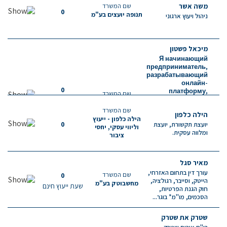
משה אשר
שם המשרד
0
תנופה יועצים בע"מ
ניהול ויעוץ ארגוני
מיכאל פשטון
Я начинающий
предприниматель,
разрабатывающий
онлайн-
0
платформу,
שם המשרד
которая
שעת ייעוץ חינם
объединяет
שם המשרד
הילה כלפון
клиентов и
הילה כלפון - ייעוץ
специалистов в
0
יועצת תקשורת, יועצת
וליווי עסקי, יחסי
различных
ומלווה עסקית.
ציבור
сферах...
מאיר סגל
עורך דין בתחום האזרחי,
שם המשרד
0
הייטק, וסייבר, רגולציה,
מחשבוטק בע"מ
שעת ייעוץ חינם
חוק הגנת הפרטיות,
הסכמים, מו"מ* בוגר...
שטרק את שטרק