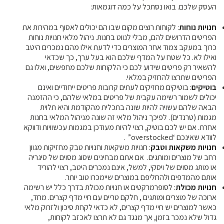
העסק שלכם. בואו נסתכל על כמה דוגמאות:
חנויות נוחות
: לקוחות רוצים מקום שבו הם יכולים לאסוף במהירות את
הפריטים הדרושים להם, מבלי לנווט בחנות. ניהול מלאי חנויות נוחות
כרוך במעקב צמוד אחר המוצרים כדי לדעת אילו מהם נמכרים היטב
ואילו לא. כל שטח על המדף שלכם הוא בעל ערך, כך שכדאי
להשאיר רק פריטים שידוע לכם כי הלקוחות שלכם מחפשים, ואלו גם
הפריטים שתרצו להחזיק במלאי.
בוטיקים
: בוטיקים מחזיקים לעתים קרובות פריטים ייחודיים ואינם
יכולים לשמור רשימה עקבית של פריטים במלאי שלהם, כי ההזמנה
הבאה שלהם עשויה להיות שונה בתכלית מהקודמת והיא תלוית
מגמות (טרנדים). לפיכך ניהול מלאי זה שונה מניהול המלאי בחנות
אחרת. אם יש לכם בוטיק, רצוי להיות מעודכן במגמות עכשוויות ודווקא
לוודא שאינכם ‘overstocked” .
חנויות משקאות וטבק
: חנויות משקאות וחנויות טבק מחזיקות מגוון
רחב של מוצרים ומותגים. אם אתם מבחינים שסוג מסוים של סיגריה
או מותג מסוים של ויסקי, למשל, אינם נמכרים היטב, רצוי להוריד
אותם מהמדפים ולהחליפם במוצרים שיימכרו טוב יותר.
חנויות מכולת
: לסופרמרקטים או חנויות מכולת בדרך כלל יש רשימה
ארוכה של מוצרים ומותגים , חלקם טריים עם חיי מדף קצרים. מחד,
כאשר למוצרים יש חיי מדף קצרים, לא כדאי לקחת סיכון ולזרוק מלאי
גדול שלא נמכר בזמן, אך מנגד גם לא תרצו לאכזב לקוחות,