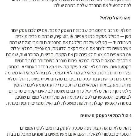
לכם להפעיל את החברה שלכם בצורה יעילה.
מהו ניהול מלאי?
המלאי מורכב מהמוצרים שבכוונת העסק למכור. אם יש לכם עסק ייצור
קטן — הכולל עסקים כמו מאפיות או בוטיקים, שבהם מוכרים מוצרים
בעבודת יד — המלאי שלכם כולל גם את המרכיבים וחומרי הגלם שבהם
משתמשים כדי ליצור את מוצרי הקצה. לדוגמה, במאפייה, המלאי יכלול
את המאפים המוצעים למכירה וכן את הקמח, הביצים, הסוכר ועוד, שמהם
מורכבים המאפים הללו. המלאי פחות מורכב כשמדובר ברוב החנויות
הקמעונאיות. שם המלאי הוא בעיקר מה שנמצא בחדר האחורי או במחסן
ועל המדפים בחנות. מלאי לא מנהל את עצמו, לכן ניהול מלאי הוא משימה
מתמשכת קריטית עבור עסקים רבים. ברמה הבסיסית ביותר, ניהול המלאי
פירושו, מעקב אחר המלאי שברשותכם כדי לדעת מתי עליכם להזמין
מלאי נוסף. ניהול מלאי יעיל כרוך גם בתשומת לב לאינדיקטורים מרכזיים
לביצועים, המאפשרים לכם לדעת מה הפופולריות של מוצרים שונים,
במטרה לאפשר קבלת החלטות מושכלת לגבי אילו מוצרים תזמינו בעתיד.
ניהול המלאי בעסקים שונים
ניהול מלאי נראה קצת שונה מעסק לעסק בהתאם לסוגי המוצרים
הנמכרים ובכפוף לשאלה, האם אתם משתמשים בחומרים מתכלים בבית