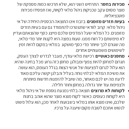
מכירות בחסר
: התרחיש השני הוא, שלא תרכשו כמות מספקת של
מוצר מסוים עקב טכניקות ניהול מלאי לקויות, ואז תפסידו מכירות
פוטנציאליות.
בעיות תזרים מזומנים
: בזבוז אינו התוצאה הכספית היחידה של אי
ניהול מלאי. קרוב לוודאי שתצטרכו להתמודד גם עם בעיות תזרים
מזומנים. כל המלאי שעל המדפים שלכם מייצג כסף שהוצאתם ועדיין
לא מימשתם כל רווח ממנו. טעות נפוצה היא לקנות יותר מדי מלאי,
מה שגורם לכך שיותר מדי כסף מושקע במלאי במקום להיות זמין
לשימושים משמעותיים אחרים.
מחסנים כאוטיים
: רכישת מלאי עודף, מעבר לנדרש לצורך העסק,
תגרום למחסן להיות צפוף ומבולגן. מחסן כזה גרוע מכל בחינה שהיא:
הוא עלול לגרום לפציעות של אנשי הצוות בגלל העומס, הוא עושה
את משיכת המלאי לבלתי נוחה בעליל והבלגן יקשה עליכם מאוד
לדעת מה יש לכם מאחור, מה שיוביל להזמנות חדשות מיותרות
ולצפיפות עוד יותר גדולה במחסן וחוזר חלילה.
לקוחות לא מרוצים
: תוצאה בלתי נמנעת נוספת של אי ניהול מלאי
היא לקוחות כעוסים. כאשר לקוח מוצא מוצר שהוא אוהב בחנות
שלכם, ואינו מוצא אותו במלאי בשבועות לאחר מכן, הוא עלול פשוט
לנטוש אתכם לטובת מקום שיענה על צרכיו.