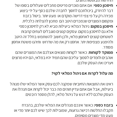
החלטות מבוססות נתונים.
חיסכון כספי
: אם אתם מוכרים פריטים מתכלים שעלולים בסופו של
דבר להיזרק, ביכולתכם לחסוך לחברה שלכם כסף על ידי ביצוע
מכירה רק על פי צפי דרישה מוקדם או מעט יותר. ביטול בזבוז
ומקסום המוצרים שנמכרים היטב הם מתכון להצלחה כלכלית.
חיסכון במקום
: ניהול המלאי ביעילות מביא לא רק לחיסכון כספי
אלא גם לחיסכון במקום. עסקים קטנים מוגבלים לעתים קרובות
לשטחים קטנים לאחסון מלאי, ולכן חשוב להשתמש בחלל זה היטב
ולהימנע מצפיפות יתר. אחסנו רק את מה שדרוש ותיהנו משטח אחסון
מסודר.
ממוקד לקוחות
: כאשר לקוחות מוצאים אצלכם את המוצרים שהם
אוהבים ולומדים לסמוך עליכם שהם תמיד יהיו במלאי, הם יהיו מרוצים
ויעריכו את העסק שלכם.
מה עלול לקרות אם ניהול המלאי לקוי?
ראינו את התוצאות החיוביות שמקנה לכם עסק אשר המלאי שלו מנוהל
ביעילות, אבל אם אתם עדיין תוהים מה כבר יכול לקרות אם תנהלו את
העסק שלכם ללא דגש על ניהול מלאי, להלן מספר היבטים:
בזבוז כספי:
כאשר אינכם מנהלים את המלאי שלכם, בהכרח
תקבלו החלטות רכישה גרועות, שמובילות לכך שיש לכם יותר מדי או
מעט מדי מוצרים מסוימים.