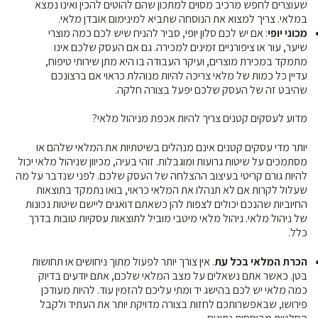
שעוצרים לחפש מרכיב מסוים למתכון שהם להוטים להכין ואינו נמצא
במלאי. צריך למצוא את הנוסחה שתביא למינימום אובדן מלאי.
מכוני יופי
: אם יש לכם סלון יופי, סביר להניח שיש לכם כמה מוצרי
שיער, עור או ציפורניים זמינים למכירה. גם אם העסק שלכם אינו
מתמקד במכירת מוצרים, ועיקר העבודה בו היא מתן שירותי טיפוח,
עדיין כל כמות של מלאי צריכה להיות מנוהלת כראוי אם ברצונכם
שהיבט זה של העסק שלכם יפעל בצורה חלקה.
מדוע לעסקים קטנים צריך להיות אכפת מניהול מלאי?
יותר מדי עסקים קטנים אינם מנהלים בשיטתיות את המלאי שלהם או
מסתמכים על שיטות גרועות ומוגבלות. זוהי בעיה, מכיוון שניהול מלאי יכול
להיות גורם קריטי בעיצוב ההצלחה של העסק שלכם. לפני שנדבר על מה
שעלול לקרות אם לא תנהלו את המלאי כראוי, בואו נתמקד בתוצאות
החיוביות שהנכם יכולים לצפות להן כשאתם דואגים ליישם שיטות נכונות
של ניהול מלאי. ניהול מלאי מיטבי מוביל לתוצאות עסקיות טובות בדרך
כלל.
הכרת המלאי בכל עת
. אין צורך יותר לפעול מתוך ניחושים או תחושות
בטן. כאשר אתם נשאלים על מצב המלאי שלכם, אתם יודעים בדיוק
כמה מלאי יש לכם בהישג יד ומתי עליכם להזמין עוד. להיות מעודכן
פירושו, שבאפשרותכם לחזות בצורה מדויקת יותר את העתיד ולקבל